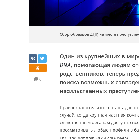
Сбор образцов
ДНК
на месте преступлен
Один из крупнейших в мир
, помогающая людям от
DNA
родственников, теперь пред
0
поиска возможных совпаде
насильственных преступле
Правоохранительные органы давно у
случай, когда крупная частная ком
следственным органам доступ к сво
просматривать любые профили в базе
тех, чьи данные сами загружают.