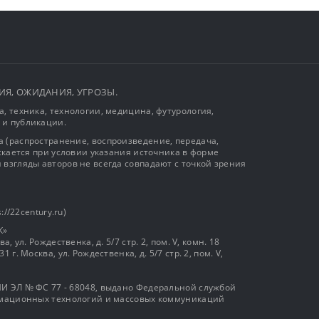
ЫТИЯ, ОЖИДАНИЯ, УГРОЗЫ.
, техника, технологии, медицина, футурология,
 и публикации.
 (распространение, воспроизведение, передача,
ускается при условии указания источника в форме
 взгляды авторов не всегда совпадают с точкой зрения
://22century.ru)
К»
, ул. Рождественка, д. 5/7 стр. 2, пом. V, комн. 18
г. Москва, ул. Рождественка, д. 5/7 стр. 2, пом. V,
И ЭЛ № ФС 77 - 68048, выдано Федеральной службой
ормационных технологий и массовых коммуникаций