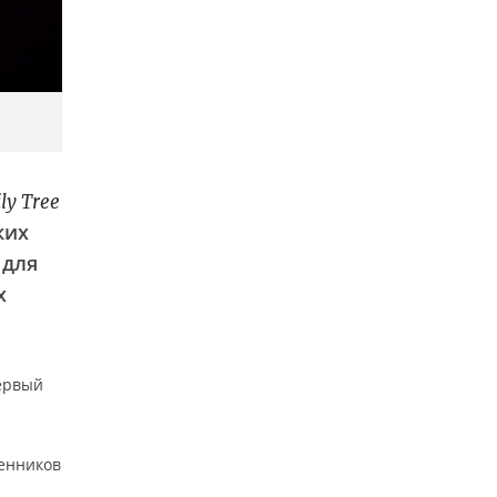
ly Tree
ких
 для
х
первый
венников