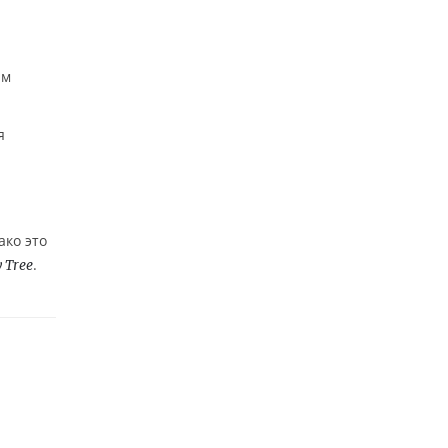
ам
я
ако это
.
 Tree