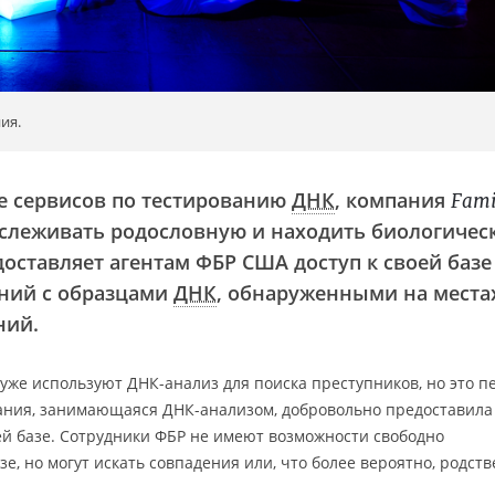
ия.
е сервисов по тестированию
ДНК
, компания
Fami
слеживать родословную и находить биологичес
оставляет агентам ФБР США доступ к своей базе
ний с образцами
ДНК
, обнаруженными на места
ний.
же используют ДНК-анализ для поиска преступников, но это 
пания, занимающаяся ДНК-анализом, добровольно предоставила
ей базе. Сотрудники ФБР не имеют возможности свободно
, но могут искать совпадения или, что более вероятно, родст