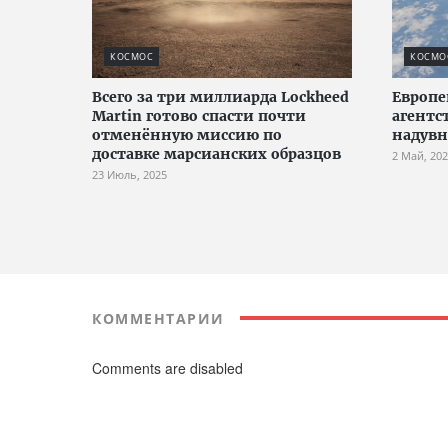
КОСМОС
КОСМО
Всего за три миллиарда Lockheed
Европе
Martin готово спасти почти
агентс
отменённую миссию по
надувн
доставке марсианских образцов
2 Май, 20
23 Июль, 2025
КОММЕНТАРИИ
Comments are disabled