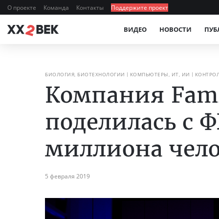
О проекте
Команда
Контакты
Поддержите проект
ВИДЕО
НОВОСТИ
ПУБ
БИОЛОГИЯ, БИОТЕХНОЛОГИИ
КОМПЬЮТЕРЫ, ИТ, ИИ
КОНТРОЛ
Компания Fami
поделилась с 
миллиона чел
5 февраля 2019