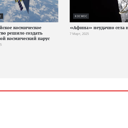
С
КОСМОС
йское космическое
«Афина» неудачно села 
тво решило создать
7 Март, 2025
ой космический парус
25