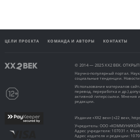
ЦЕЛИ ПРОЕКТА
КОМАНДА И АВТОРЫ
КОНТАКТЫ
© 2014 — 2025 XX2 ВЕК. ОТКР
Научно-популярный портал. Наука
социальные тенденции. Новости
Использование материалов сайта
перевод, переработка и др.) доп
активной гиперссылки. Мнения и
редакции.
Издание «XX2 век» («22 век», https
Учредитель: OOO «КОММУНИКЕЙ
Адрес учредителя: 107031 г. Москва
Адрес издателя и редакции: 107031 