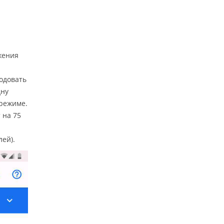
жения
ходовать
дну
 режиме.
 на 75
лей).