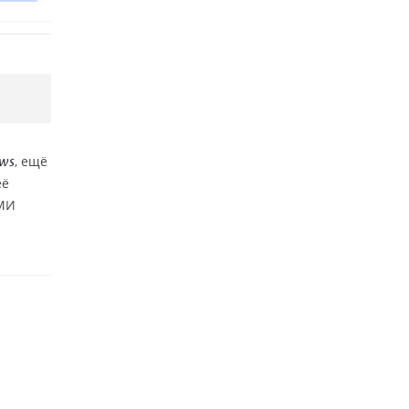
, ещё
ews
её
СМИ