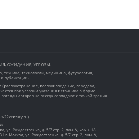
ЫТИЯ, ОЖИДАНИЯ, УГРОЗЫ.
, техника, технологии, медицина, футурология,
 и публикации.
 (распространение, воспроизведение, передача,
ускается при условии указания источника в форме
 взгляды авторов не всегда совпадают с точкой зрения
://22century.ru)
К»
, ул. Рождественка, д. 5/7 стр. 2, пом. V, комн. 18
г. Москва, ул. Рождественка, д. 5/7 стр. 2, пом. V,