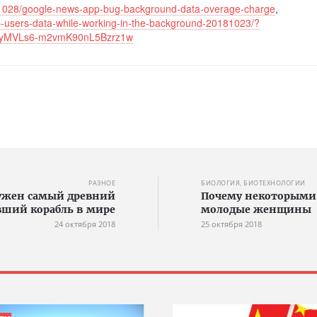
11028/google-news-app-bug-background-data-overage-charge
,
-users-data-while-working-in-the-background-20181023/?
AyMVLs6-m2vmK90nL5Bzrz1w
РАЗНОЕ
БИОЛОГИЯ, БИОТЕХНОЛОГИИ
ружен самый древний
Почему некоторыми 
ший корабль в мире
молодые женщины
24 октября 2018
25 октября 2018