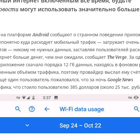
ьный интернет включённым всё время, будьте
могут использовать значительно больше
Новости
 на платформе
сообщают о странном поведении прило
Android
непонятно куда расходует мобильный трафик — загружает очень
йтов — никому не нужных данных, заставляя пользователей рас
тернет больше денег, чем они ожидали, сообщает
. За о
The Verge
приложение скачало порядка 12 Гб данных, находясь в фоновом
ченным объёмом траффика, поэтому провайдер выслал ему счёт
Ещё один пользователь пожаловался, что за ночь
Google News
фика, что стоило пользователю 385 долларов (около 25 тыс. руб