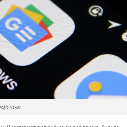
oogle News
?