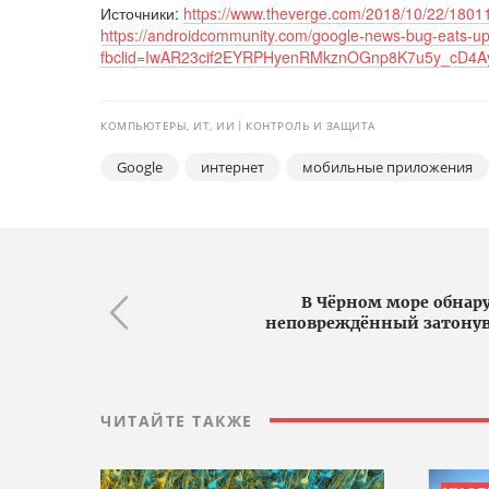
Источники:
https://www.theverge.com/2018/10/22/180
https://androidcommunity.com/google-news-bug-eats-up
fbclid=IwAR23cif2EYRPHyenRMkznOGnp8K7u5y_cD4
КОМПЬЮТЕРЫ, ИТ, ИИ
КОНТРОЛЬ И ЗАЩИТА
Google
интернет
мобильные приложения
В Чёрном море обна
неповреждённый затонув
ЧИТАЙТЕ ТАКЖЕ