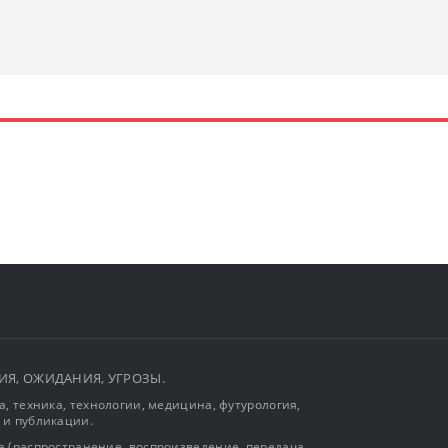
ЫТИЯ, ОЖИДАНИЯ, УГРОЗЫ.
, техника, технологии, медицина, футурология,
 и публикации.
 (распространение, воспроизведение, передача,