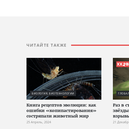
ЧИТАЙТЕ ТАКЖЕ
БИОЛОГИЯ, БИОТЕХНОЛОГИИ
ГЛОБА
Книга рецептов эволюции: как
Раз в 
ошибки «копипастирования»
звёзды
состряпали животный мир
взрыв
25 Апрель, 2024
21 Декабр