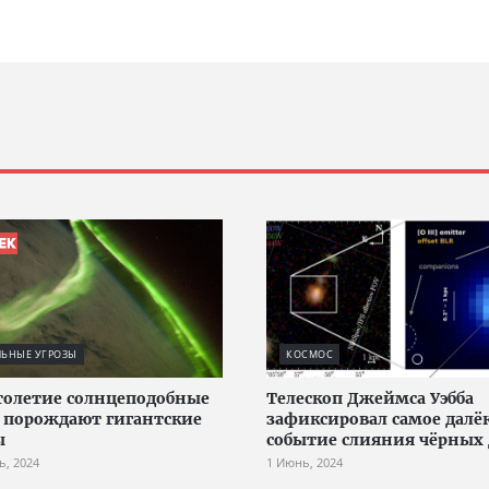
ЛЬНЫЕ УГРОЗЫ
КОСМОС
столетие солнцеподобные
Телескоп Джеймса Уэбба
 порождают гигантские
зафиксировал самое далё
ы
событие слияния чёрных
ь, 2024
1 Июнь, 2024