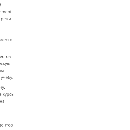
й
cement
стречи
вместо
естов
ескую
ам
 учёбу.
чу,
е курсы
жна
дентов