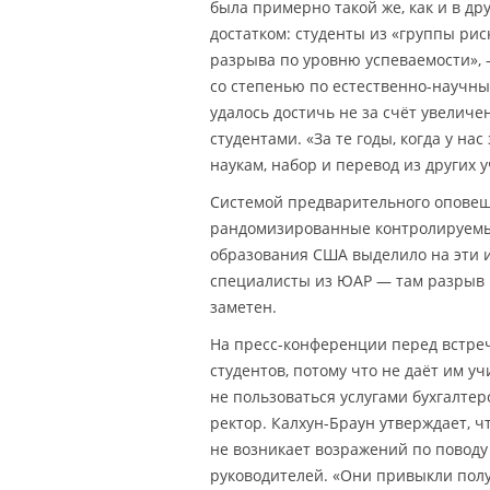
была примерно такой же, как и в др
достатком: студенты из «группы рис
разрыва по уровню успеваемости»,
со степенью по естественно-научны
удалось достичь не за счёт увелич
студентами. «За те годы, когда у н
наукам, набор и перевод из других 
Системой предварительного оповещ
рандомизированные контролируемы
образования США выделило на эти 
специалисты из ЮАР — там разрыв 
заметен.
На пресс-конференции перед встре
студентов, потому что не даёт им у
не пользоваться услугами бухгалтер
ректор. Калхун-Браун утверждает, ч
не возникает возражений по поводу
руководителей. «Они привыкли пол