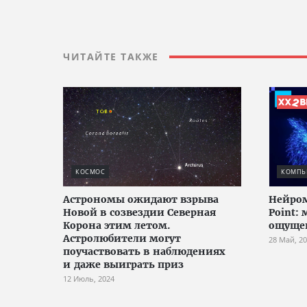
ЧИТАЙТЕ ТАКЖЕ
КОСМОС
КОМПЬЮ
Астрономы ожидают взрыва
Нейро
Новой в созвездии Северная
Point: 
Корона этим летом.
ощуще
Астролюбители могут
28 Май, 2
поучаствовать в наблюдениях
и даже выиграть приз
12 Июль, 2024