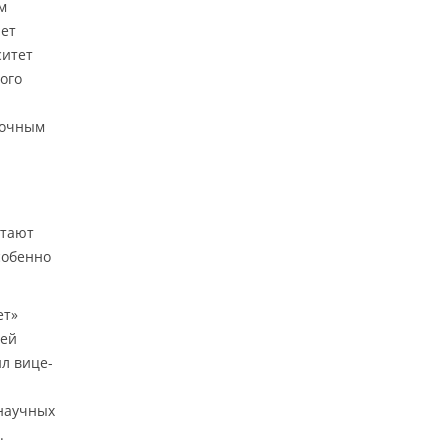
м
нет
ситет
ого
 точным
отают
собенно
ет»
дей
ил вице-
 научных
.