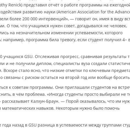
othy Renick) представил отчёт о работе программы на ежегодно
действия развитию науки (American Association for the Advan
овели более 200 000 интервенций», — говорит он, имея в виду в
и. О том, что учащимся нужен совет, догадывался не человек,
лись на незначительном изменении успеваемости, которого
: например, программа била тревогу, если студент получил 4− 
0 учащихся GSU. Отслеживая прогресс, сравнивая результаты т
или и не получили диплом, специалисты вуза создали статистич
. Вскоре стало ясно, что низкие отметки по ключевым предмет
о связаны с риском остаться на второй год или вообще бросить
ся к советам программы. Они приглашали студентов на встре
снить, в чём проблема. «Иногда студенты просто выбирали не т
— рассказывает Калхун-Браун. — Порой оказывалось, что им ну
 математических навыков. Некоторым нужно было помочь
 года назад в GSU разница в успеваемости между группами сту