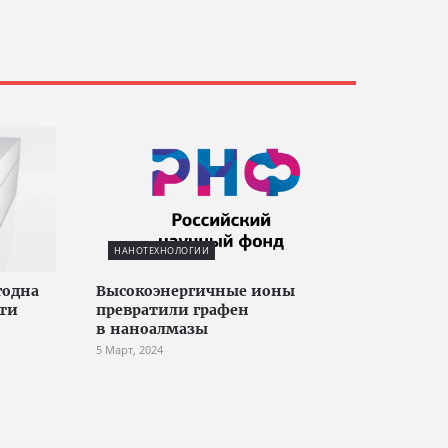
НАНОТЕХНОЛОГИИ
годна
Высокоэнергичные ионы
сти
превратили графен
в наноалмазы
5 Март, 2024