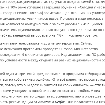
угих городских университетах, где учатся люди из семей с низки
ка» на 10% реже успешно завершали обучение. «Сегодня у нас 
 — говорит Реник. Число афроамериканцев, окончивших универ
м дисциплинам, увеличилось вдвое. По словам вице-ректора, эт
ения количества абитуриентов, а за счёт работы с имеющимися
ас значительно увеличилось число выпускников с дипломами по
учебных заведений вырос всего на 4%», — комментирует он.
ения заинтересовались и другие университеты. Сейчас
е испытания программы проводят 11 вузов, Министерство
исследования 9 миллионов долларов. Над аналогичным ПО раб
по успеваемости между студентами разных национальностей о
чей один из зрителей предположил, что программа «обкрадыва
читься на собственных ошибках. «Это всё равно, что просить лю
ов, потому что они должны учиться на своих ошибках», — ответ
то сами учащиеся к новой системе относятся спокойно. У них
 того, что компьютер следит за их успеваемостью и оповещает
учать рекомендации от
и
. Они полагаются на них
Amazon
Netflix