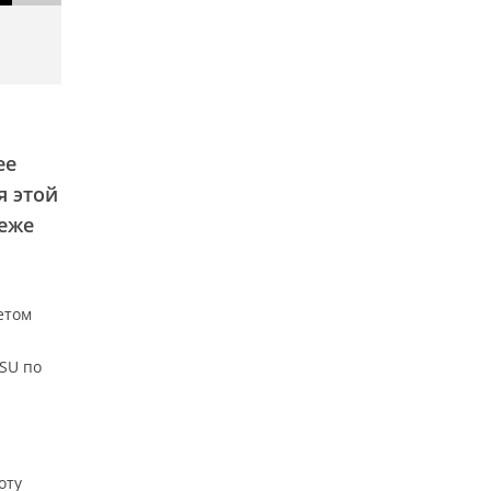
ее
я этой
реже
етом
GSU по
оту