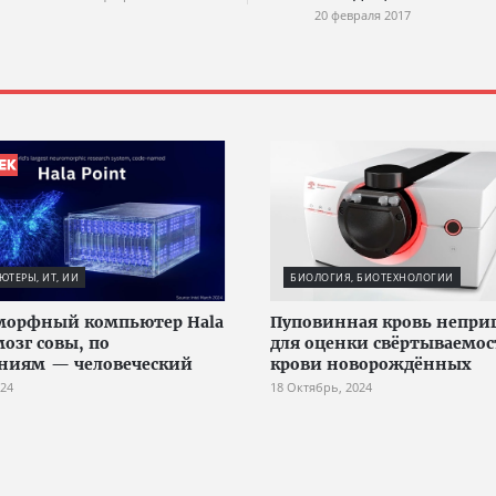
20 февраля 2017
ТЕРЫ, ИТ, ИИ
БИОЛОГИЯ, БИОТЕХНОЛОГИИ
морфный компьютер Hala
Пуповинная кровь непри
мозг совы, по
для оценки свёртываемо
ниям — человеческий
крови новорождённых
024
18 Октябрь, 2024