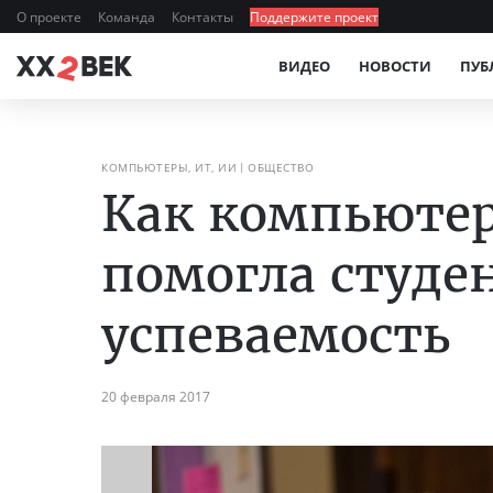
О проекте
Команда
Контакты
Поддержите проект
ВИДЕО
НОВОСТИ
ПУБ
КОМПЬЮТЕРЫ, ИТ, ИИ
ОБЩЕСТВО
Как компьюте
помогла студе
успеваемость
20 февраля 2017