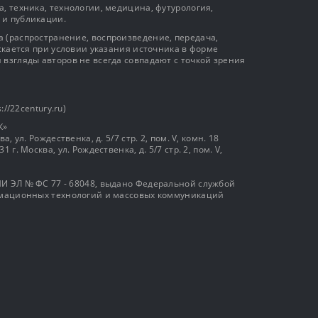
, техника, технологии, медицина, футурология,
 и публикации.
 (распространение, воспроизведение, передача,
ускается при условии указания источника в форме
 взгляды авторов не всегда совпадают с точкой зрения
://22century.ru)
К»
, ул. Рождественка, д. 5/7 стр. 2, пом. V, комн. 18
г. Москва, ул. Рождественка, д. 5/7 стр. 2, пом. V,
И ЭЛ № ФС 77 - 68048, выдано Федеральной службой
ормационных технологий и массовых коммуникаций