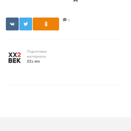
0
Подготовка
материала
XX2 век