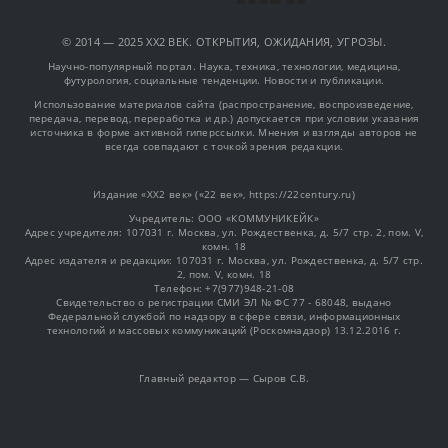
© 2014 — 2025 XX2 ВЕК. ОТКРЫТИЯ, ОЖИДАНИЯ, УГРОЗЫ.
Научно-популярный портал. Наука, техника, технологии, медицина,
футурология, социальные тенденции. Новости и публикации.
Использование материалов сайта (распространение, воспроизведение,
передача, перевод, переработка и др.) допускается при условии указания
источника в форме активной гиперссылки. Мнения и взгляды авторов не
всегда совпадают с точкой зрения редакции.
Издание «XX2 век» («22 век», https://22century.ru)
Учредитель: OOO «КОММУНИКЕЙК»
Адрес учредителя: 107031 г. Москва, ул. Рождественка, д. 5/7 стр. 2, пом. V,
комн. 18
Адрес издателя и редакции: 107031 г. Москва, ул. Рождественка, д. 5/7 стр.
2, пом. V, комн. 18
Телефон: +7(977)948-21-08
Свидетельство о регистрации СМИ ЭЛ № ФС 77 - 68048, выдано
Федеральной службой по надзору в сфере связи, информационных
технологий и массовых коммуникаций (Роскомнадзор) 13.12.2016 г.
Главный редактор — Сыров С.В.