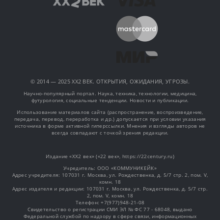
© 2014 — 2025 XX2 ВЕК. ОТКРЫТИЯ, ОЖИДАНИЯ, УГРОЗЫ.
Научно-популярный портал. Наука, техника, технологии, медицина,
футурология, социальные тенденции. Новости и публикации.
Использование материалов сайта (распространение, воспроизведение,
передача, перевод, переработка и др.) допускается при условии указания
источника в форме активной гиперссылки. Мнения и взгляды авторов не
всегда совпадают с точкой зрения редакции.
Издание «XX2 век» («22 век», https://22century.ru)
Учредитель: OOO «КОММУНИКЕЙК»
Адрес учредителя: 107031 г. Москва, ул. Рождественка, д. 5/7 стр. 2, пом. V,
комн. 18
Адрес издателя и редакции: 107031 г. Москва, ул. Рождественка, д. 5/7 стр.
2, пом. V, комн. 18
Телефон: +7(977)948-21-08
Свидетельство о регистрации СМИ ЭЛ № ФС 77 - 68048, выдано
Федеральной службой по надзору в сфере связи, информационных