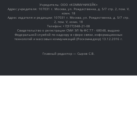
Учредитель: OOO «КОММУНИКЕЙК»
Адрес учредителя: 107031 г. Москва, ул. Рождественка, д. 5/7 стр. 2, пом. V,
комн. 18
Адрес издателя и редакции: 107031 г. Москва, ул. Рождественка, д. 5/7 стр.
2, пом. V, комн. 18
Телефон: +7(977)948-21-08
Свидетельство о регистрации СМИ ЭЛ № ФС 77 - 68048, выдано
Федеральной службой по надзору в сфере связи, информационных
технологий и массовых коммуникаций (Роскомнадзор) 13.12.2016 г.
Главный редактор — Сыров С.В.