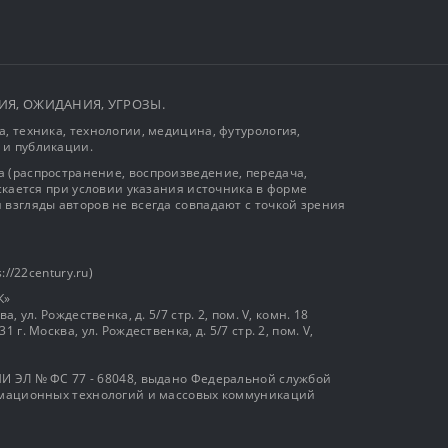
ЫТИЯ, ОЖИДАНИЯ, УГРОЗЫ.
, техника, технологии, медицина, футурология,
 и публикации.
 (распространение, воспроизведение, передача,
ускается при условии указания источника в форме
 взгляды авторов не всегда совпадают с точкой зрения
://22century.ru)
К»
, ул. Рождественка, д. 5/7 стр. 2, пом. V, комн. 18
г. Москва, ул. Рождественка, д. 5/7 стр. 2, пом. V,
И ЭЛ № ФС 77 - 68048, выдано Федеральной службой
ормационных технологий и массовых коммуникаций