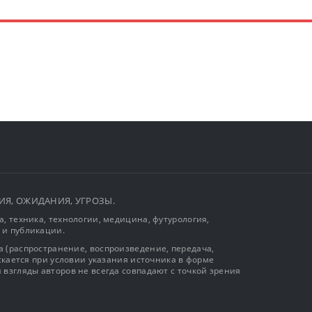
ЫТИЯ, ОЖИДАНИЯ, УГРОЗЫ.
, техника, технологии, медицина, футурология,
 и публикации.
 (распространение, воспроизведение, передача,
ускается при условии указания источника в форме
 взгляды авторов не всегда совпадают с точкой зрения