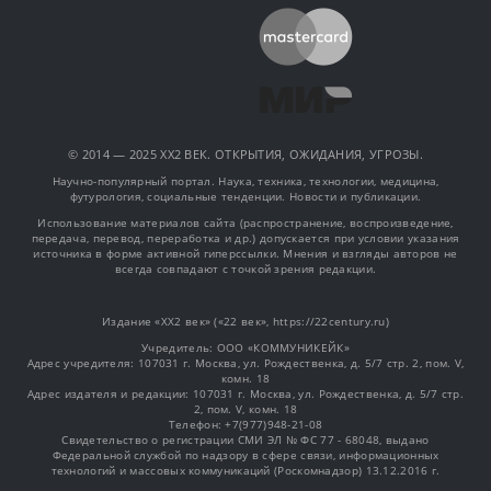
© 2014 — 2025 XX2 ВЕК. ОТКРЫТИЯ, ОЖИДАНИЯ, УГРОЗЫ.
Научно-популярный портал. Наука, техника, технологии, медицина,
футурология, социальные тенденции. Новости и публикации.
Использование материалов сайта (распространение, воспроизведение,
передача, перевод, переработка и др.) допускается при условии указания
источника в форме активной гиперссылки. Мнения и взгляды авторов не
всегда совпадают с точкой зрения редакции.
Издание «XX2 век» («22 век», https://22century.ru)
Учредитель: OOO «КОММУНИКЕЙК»
Адрес учредителя: 107031 г. Москва, ул. Рождественка, д. 5/7 стр. 2, пом. V,
комн. 18
Адрес издателя и редакции: 107031 г. Москва, ул. Рождественка, д. 5/7 стр.
2, пом. V, комн. 18
Телефон: +7(977)948-21-08
Свидетельство о регистрации СМИ ЭЛ № ФС 77 - 68048, выдано
Федеральной службой по надзору в сфере связи, информационных
технологий и массовых коммуникаций (Роскомнадзор) 13.12.2016 г.