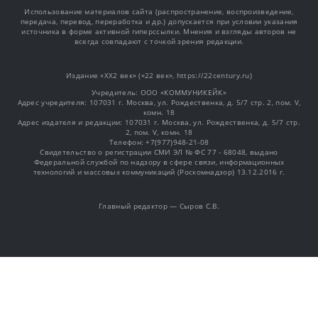
Использование материалов сайта (распространение, воспроизведение,
передача, перевод, переработка и др.) допускается при условии указания
источника в форме активной гиперссылки. Мнения и взгляды авторов не
всегда совпадают с точкой зрения редакции.
Издание «XX2 век» («22 век», https://22century.ru)
Учредитель: OOO «КОММУНИКЕЙК»
Адрес учредителя: 107031 г. Москва, ул. Рождественка, д. 5/7 стр. 2, пом. V,
комн. 18
Адрес издателя и редакции: 107031 г. Москва, ул. Рождественка, д. 5/7 стр.
2, пом. V, комн. 18
Телефон: +7(977)948-21-08
Свидетельство о регистрации СМИ ЭЛ № ФС 77 - 68048, выдано
Федеральной службой по надзору в сфере связи, информационных
технологий и массовых коммуникаций (Роскомнадзор) 13.12.2016 г.
Главный редактор — Сыров С.В.