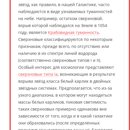
звёзд, как правило, в нашей Галактике, часто
наблюдаются в виде узнаваемых туманностей
на небе. Например, остатком сверхновой,
взрыв которой наблюдался на Земле в 1054
году, является
Крабовидная туманность
.
Сверхновые классифицируются по некоторым
признакам, прежде всего, по отсутствию или
наличию в их спектре линий водорода
(соответственно сверхновые типов I и II).
Особый интерес для космологии представляют
сверхновые типа Ia
, возникающие в результате
взрыва звёзд класса белый карлик в двойных
звёздных системах. Предполагается, что из-за
узкого диапазона, в котором могут находиться
массы белых карликов, пиковая светимость
таких сверхновых примерно одинакова вне
зависимости от того, когда и в какой галактике
они образовались (после определённых
процедур стандартизации данных). Благодаря