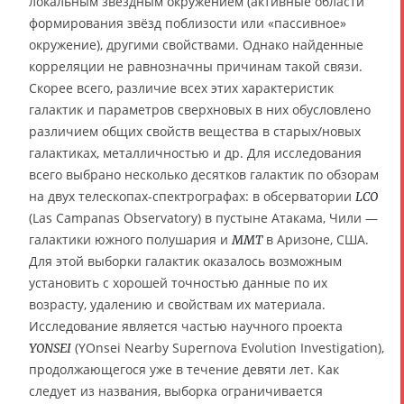
локальным звёздным окружением (активные области
формирования звёзд поблизости или «пассивное»
окружение), другими свойствами. Однако найденные
корреляции не равнозначны причинам такой связи.
Скорее всего, различие всех этих характеристик
галактик и параметров сверхновых в них обусловлено
различием общих свойств вещества в старых/новых
галактиках, металличностью и др. Для исследования
всего выбрано несколько десятков галактик по обзорам
на двух телескопах-спектрографах: в обсерватории
LCO
(Las Campanas Observatory) в пустыне Атакама, Чили —
галактики южного полушария и
в Аризоне, США.
MMT
Для этой выборки галактик оказалось возможным
установить с хорошей точностью данные по их
возрасту, удалению и свойствам их материала.
Исследование является частью научного проекта
(YOnsei Nearby Supernova Evolution Investigation),
YONSEI
продолжающегося уже в течение девяти лет. Как
следует из названия, выборка ограничивается