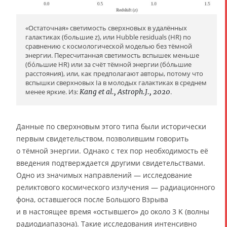
«Остаточная» светимость сверхновых в удалённых
галактиках (большие z), или Hubble residuals (HR) по
сравнению с космологической моделью без тёмной
энергии. Пересчитанная светимость вспышек меньше
(бóльшие HR) или за счёт тёмной энергии (бóльшие
расстояния), или, как предполагают авторы, потому что
вспышки сверхновых Ia в молодых галактиках в среднем
менее яркие. Из:
Kang et al., Astroph.J., 2020
.
Данные по сверхновым этого типа были исторически
первым свидетельством, позволившим говорить
о тёмной энергии. Однако с тех пор необходимость её
введения подтверждается другими свидетельствами.
Одно из значимых направлений — исследование
реликтового космического излучения — радиационного
фона, оставшегося после Большого Взрыва
и в настоящее время «остывшего» до около 3 K (волны
радиодиапазона). Такие исследования интенсивно