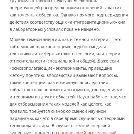
крупномасштабной структуры Вселенной,
оперирующей распределениями скоплений галактик
как точечных объектов. Однако прямого подтверждения
действия соответствующих «антигравитационных» сил
в лабораторных условиях пока не найдено.
Модель тёмной энергии, как и тёмной материи — это
«объединяющая концепция», подобно модели
тектоники литосферных плит в геологии, или теории
относительности (специальной и общей). Даже если
«основополагающие» эксперименты, приведшие
к этому понятию, впоследствии вызывают вопросы,
такие концепции, раз возникнув, впоследствии
«обрастают» экспериментальными подтверждениями
и теориями из других областей. Наука работает так, что
для отбрасывания таких моделей как целого, как
правило, требуется скачок со сменой научной
парадигмы, как это в своё время случилось с теориями
теплорода и эфира. В случае с тёмной энергией
существует множество
направлений исследований
,