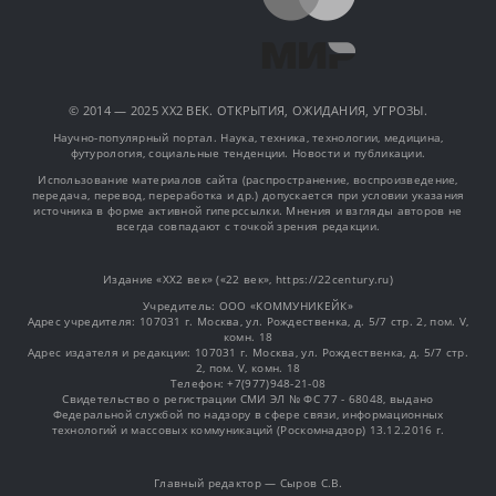
© 2014 — 2025 XX2 ВЕК. ОТКРЫТИЯ, ОЖИДАНИЯ, УГРОЗЫ.
Научно-популярный портал. Наука, техника, технологии, медицина,
футурология, социальные тенденции. Новости и публикации.
Использование материалов сайта (распространение, воспроизведение,
передача, перевод, переработка и др.) допускается при условии указания
источника в форме активной гиперссылки. Мнения и взгляды авторов не
всегда совпадают с точкой зрения редакции.
Издание «XX2 век» («22 век», https://22century.ru)
Учредитель: OOO «КОММУНИКЕЙК»
Адрес учредителя: 107031 г. Москва, ул. Рождественка, д. 5/7 стр. 2, пом. V,
комн. 18
Адрес издателя и редакции: 107031 г. Москва, ул. Рождественка, д. 5/7 стр.
2, пом. V, комн. 18
Телефон: +7(977)948-21-08
Свидетельство о регистрации СМИ ЭЛ № ФС 77 - 68048, выдано
Федеральной службой по надзору в сфере связи, информационных
технологий и массовых коммуникаций (Роскомнадзор) 13.12.2016 г.
Главный редактор — Сыров С.В.