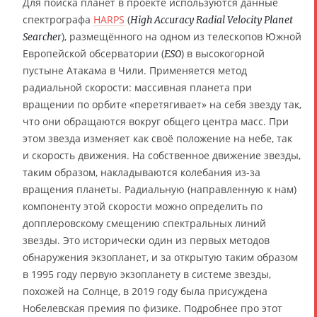
Для поиска планет в проекте используются данные
спектрографа
HARPS
(
High Accuracy Radial Velocity Planet
), размещённого на одном из телескопов Южной
Searcher
Европейской обсерватории (
) в высокогорной
ESO
пустыне Атакама в Чили. Применяется метод
радиальной скорости: массивная планета при
вращении по орбите «перетягивает» на себя звезду так,
что они обращаются вокруг общего центра масс. При
этом звезда изменяет как своё положение на небе, так
и скорость движения. На собственное движение звезды,
таким образом, накладываются колебания из-за
вращения планеты. Радиальную (направленную к нам)
компоненту этой скорости можно определить по
допплеровскому смещению спектральных линий
звезды. Это исторически один из первых методов
обнаружения экзопланет, и за открытую таким образом
в 1995 году первую экзопланету в системе звезды,
похожей на Солнце, в 2019 году была присуждена
Нобелевская премия по физике. Подробнее про этот