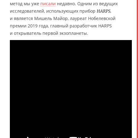
метод мы уже
писали
недавно. Одним из ведущих
исследователей, использующих прибор
,
HARPS
и является Мишель Майор, лауреат Нобелевской
премии 2019 года, главный разработчик HARPS
и открыватель первой экзопланеты.