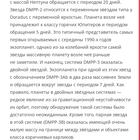
с массой Нептуна обращается с периодом 20 дней.
Звезда DMPP-2 относится к переменным звёздам типа γ
Doradus с переменной яркостью. Планета возле неё
принадлежит к классу горячих Юпитеров и периодом
обращения 5 дней. Это типичный представитель самых
первых открываемых с середины 1990-х годов
экзопланет, однако из-за колебаний яркости самой
звезды массивную планету возле неё раньше
не заметили. И наконец, система DMPP-3 оказалась
двойной звездой. Экзопланета при одной из этих звёзд
с обозначением DMPP-3Ab в два раза массивнее Земли
и обращается вокруг звезды с периодом 7 дней. Как
правило, планеты в двойных звёздных системах —
редкое явление из-за гравитационной неустойчивости
их орбит, поэтому обнаружение такой системы было
достаточно неожиданным. Кроме того, парная звезда
в этой системе (DMPP-3B) оказалась имеющей очень
малую массу на границе между звёздами и объектами
класса коричневых карликов.