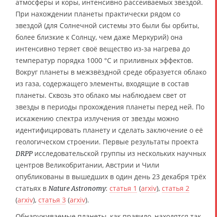
атмосферы и коры, интенсивно рассеиваемых звездой.
При нахождении планеты практически рядом со
звездой (для Солнечной системы это были бы орбиты,
более близкие к Солнцу, чем даже Меркурий) она
интенсивно теряет своё вещество из-за нагрева до
температур порядка 1000 °C и приливных эффектов.
Вокруг планеты в межзвёздной среде образуется облако
из газа, содержащего элементы, входящие в состав
планеты. Сквозь это облако мы наблюдаем свет от
звезды в периоды прохождения планеты перед ней. По
искажению спектра излучения от звезды можно
идентифицировать планету и сделать заключение о её
геологическом строении. Первые результаты проекта
исследовательской группы из нескольких научных
DRPP
центров Великобритании, Австрии и Чили
опубликованы в вышедших в один день 23 декабря трёх
статьях в
:
статья 1
(
arxiv
),
статья 2
Nature Astronomy
(
arxiv
),
статья 3
(
arxiv
).
Обнаруживаемые планеты, как правило, находятся так