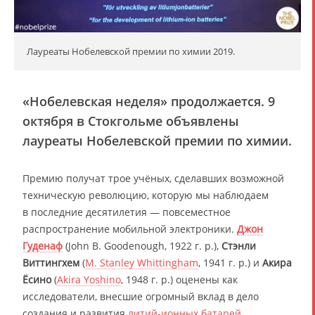
Лауреаты Нобелевской премии по химии 2019.
«Нобелевская неделя» продолжается. 9
октября в Стокгольме объявлены
лауреаты Нобелевской премии по химии.
Премию получат трое учёных, сделавших возможной
техническую революцию, которую мы наблюдаем
в последние десятилетия — повсеместное
распространение мобильной электроники.
Джон
Гуденаф
(John B. Goodenough, 1922 г. р.),
Стэнли
Виттингхем
(
M. Stanley Whittingham
, 1941 г. р.) и
Акира
Ёсино
(
Akira Yoshino
, 1948 г. р.) оценены как
исследователи, внесшие огромный вклад в дело
создания и развития
литий-ионных батарей
.