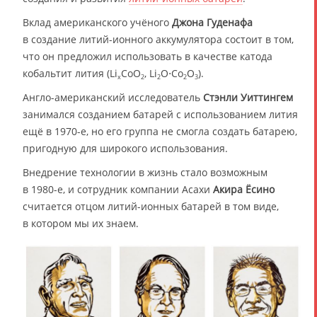
Вклад американского учёного
Джона Гуденафа
в создание литий-ионного аккумулятора состоит в том,
что он предложил использовать в качестве катода
кобальтит лития (Li
CoO
, Li
O⋅Co
O
).
x
2
2
2
3
Англо-американский исследователь
Стэнли Уиттингем
занимался созданием батарей с использованием лития
ещё в 1970-е, но его группа не смогла создать батарею,
пригодную для широкого использования.
Внедрение технологии в жизнь стало возможным
в 1980-е, и сотрудник компании Асахи
Акира Ёсино
считается отцом литий-ионных батарей в том виде,
в котором мы их знаем.