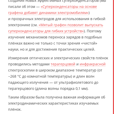
создания новых эффективных суперконденсаторов (мы
писали об этом —
«Суперконденсаторы на основе
графена добавят динамики электромобилям»
)
и прозрачных электродов для использования в гибкой
электронике (см.
«Мятый графен позволит выпускать
суперконденсаторы для гибких устройств»
). Поэтому
изучение механизмов переноса зарядов в подобных
плёнках важно не только с точки зрения «чистой»
науки, но и для достижения практических целей.
Измерения оптических и электрических свойств плёнок
проводились методами
терагерцовой
и
инфракрасной
спектроскопии в широком диапазоне температур (от
−268 °C до комнатной температуры) и длин волн
падающего излучения — от ультрафиолетового до
терагерцового (длина волны порядка 0,1 мм).
Таким образом была получена важная информация об
электродинамических характеристиках изучаемых
плёнок.