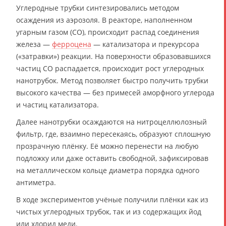
Углеродные трубки синтезировались методом
осаждения из аэрозоля. В реакторе, наполненном
угарным газом (CO), происходит распад соединения
железа —
ферроцена
— катализатора и прекурсора
(«затравки») реакции. На поверхности образовавшихся
частиц CO распадается, происходит рост углеродных
нанотрубок. Метод позволяет быстро получить трубки
высокого качества — без примесей аморфного углерода
и частиц катализатора.
Далее нанотрубки осаждаются на нитроцеллюлозный
фильтр, где, взаимно пересекаясь, образуют сплошную
прозрачную плёнку. Её можно перенести на любую
подложку или даже оставить свободной, зафиксировав
на металлическом кольце диаметра порядка одного
антиметра.
В ходе экспериментов учёные получили плёнки как из
чистых углеродных трубок, так и из содержащих йод
или хлорид меди.