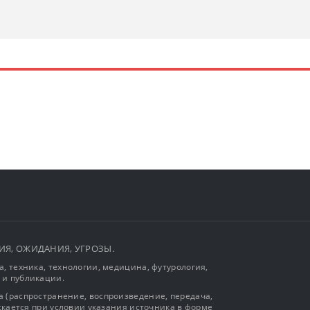
ЫТИЯ, ОЖИДАНИЯ, УГРОЗЫ.
, техника, технологии, медицина, футурология,
 и публикации.
 (распространение, воспроизведение, передача,
ускается при условии указания источника в форме