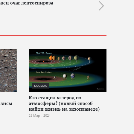
жен очаг лептоспироза
КОСМОС
Кто стащил углерод из
азисы
атмосферы? (новый способ
найти жизнь на экзопланете)
28 Март, 2024