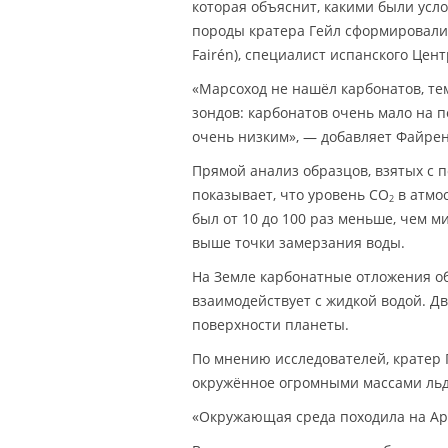
которая объяснит, какими были усл
породы кратера Гейл сформировалис
Fairén), специалист испанского Центр
«Марсоход не нашёл карбонатов, т
зондов: карбонатов очень мало на п
очень низким», — добавляет Файрен
Прямой анализ образцов, взятых с 
показывает, что уровень CO
в атмо
2
был от 10 до 100 раз меньше, чем
выше точки замерзания воды.
На Земле карбонатные отложения об
взаимодействует с жидкой водой. Д
поверхности планеты.
По мнению исследователей, кратер 
окружённое огромными массами льда
«Окружающая среда походила на Ар