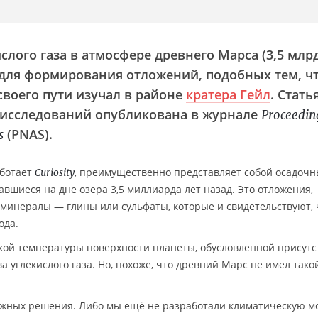
лого газа в атмосфере древнего Марса (3,5 млрд
 для формирования отложений, подобных тем, ч
своего пути изучал в районе
кратера Гейл
. Стать
 исследований опубликована в журнале
Proceedin
(PNAS).
s
аботает
, преимущественно представляет собой осадоч
Curiosity
вшиеся на дне озера 3,5 миллиарда лет назад. Это отложения,
инералы — глины или сульфаты, которые и свидетельствуют, 
ода.
кой температуры поверхности планеты, обусловленной присут
а углекислого газа. Но, похоже, что древний Марс не имел тако
ожных решения. Либо мы ещё не разработали климатическую мо