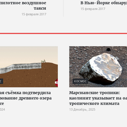
еспилотное воздушное
В Нью-Йорке обнару
такси
15 февраля 2017
15 февраля 2017
С
КОСМОС
ая съёмка подтвердила
Марсианские тропики:
вование древнего озера
каолинит указывает на о
се
тропического климата
2024
13 Декабрь, 2025