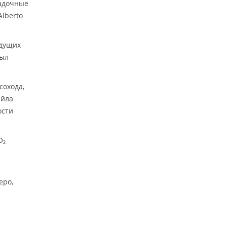
садочные
lberto
ыдущих
был
сохода,
ейла
ости
O
2
еро,