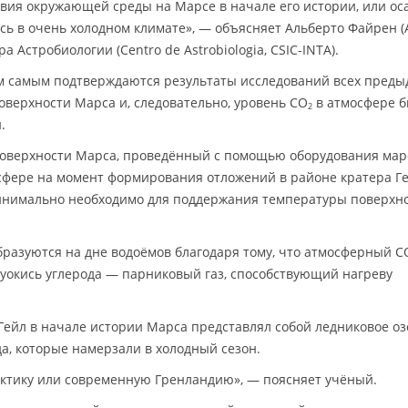
овия окружающей среды на Марсе в начале его истории, или о
ь в очень холодном климате», — объясняет Альберто Файрен (A
а Астробиологии (Centro de Astrobiologia, CSIC-INTA).
ем самым подтверждаются результаты исследований всех пред
оверхности Марса и, следовательно, уровень CO
в атмосфере 
2
.
поверхности Марса, проведённый с помощью оборудования мар
сфере на момент формирования отложений в районе кратера Г
 минимально необходимо для поддержания температуры поверхн
разуются на дне водоёмов благодаря тому, что атмосферный C
вуокись углерода — парниковый газ, способствующий нагреву
Гейл в начале истории Марса представлял собой ледниковое оз
, которые намерзали в холодный сезон.
ктику или современную Гренландию», — поясняет учёный.