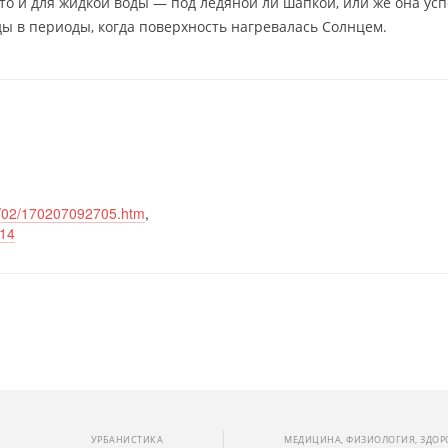
сто и для жидкой воды — под ледяной ли шапкой, или же она ус
ды в периоды, когда поверхность нагревалась Солнцем.
17/02/170207092705.htm
,
114
УРБАНИСТИКА
МЕДИЦИНА, ФИЗИОЛОГИЯ, ЗДОР