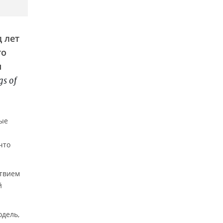
 лет
то
я
gs of
ные
что
ствием
й
дель,