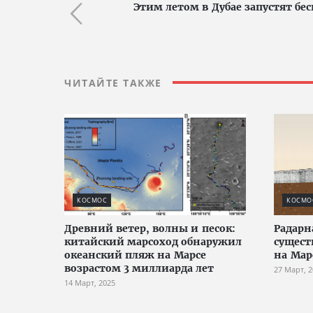
Этим летом в Дубае запустят б
ЧИТАЙТЕ ТАКЖЕ
КОСМОС
КОСМО
Древний ветер, волны и песок:
Радарн
китайский марсоход обнаружил
сущест
океанский пляж на Марсе
на Мар
возрастом 3 миллиарда лет
27 Март, 
14 Март, 2025