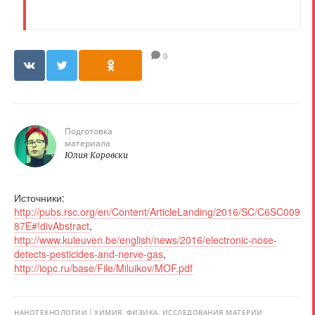
0
Подготовка
материала
Юлия Коровски
Источники:
http://pubs.rsc.org/en/Content/ArticleLanding/2016/SC/C6SC009
87E#!divAbstract
,
http://www.kuleuven.be/english/news/2016/electronic-nose-
detects-pesticides-and-nerve-gas
,
http://iopc.ru/base/File/Miluikov/MOF.pdf
НАНОТЕХНОЛОГИИ
ХИМИЯ, ФИЗИКА, ИССЛЕДОВАНИЯ МАТЕРИИ