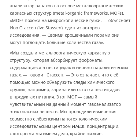
анализатор запахов на основе металлоорганических
каркасных структур (metal-organic frameworks, MOFs).
«MOFs похожи на микроскопические губки, — объясняет
Иво Стассен (Ivo Stassen), один из авторов
исследования. — Своими крошечными порами они
могут поглощать большие количества газа».
«Мы создали металлоорганическую каркасную
структуру, которая абсорбирует фосфонаты,
содержащиеся в пестицидах и нервно-паралитических
газах, — говорит Стассен. — Это означает, что с её
помощью можно обнаружить следы химического
оружия, например, зарина или остатки пестицидов
в продуктах питания. Этот MOF — самый
чувствительный на данный момент газоанализатор
этих опасных веществ. Мы проводили измерения
совместно с лёвенским нанотехнологическим
исследовательским центром
. Концентрации,
ИМЕК
с которыми мы имеем дело, крайне низкие: