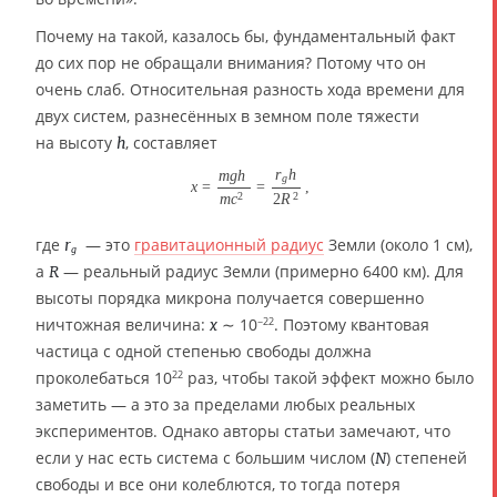
Почему на такой, казалось бы, фундаментальный факт
до сих пор не обращали внимания? Потому что он
очень слаб. Относительная разность хода времени для
двух систем, разнесённых в земном поле тяжести
на высоту
, составляет
h
r
h
m
g
h
g
x
=
=
,
2
2
m
c
2
R
где
— это
гравитационный радиус
Земли (около 1 см),
r
g
а
— реальный радиус Земли (примерно 6400 км). Для
R
высоты порядка микрона получается совершенно
ничтожная величина:
∼ 10
. Поэтому квантовая
−22
x
частица с одной степенью свободы должна
проколебаться 10
раз, чтобы такой эффект можно было
22
заметить — а это за пределами любых реальных
экспериментов. Однако авторы статьи замечают, что
если у нас есть система с большим числом (
) степеней
N
свободы и все они колеблются, то тогда потеря