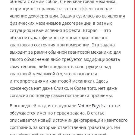
объекта с самим собой. С ней квантовая механика,
в принципе, справилась: за этот эффект отвечает
явление декогеренции. Задача сузилась до выявления
физических механизмов декогеренции в разных
ситуациях и вычисления эффекта. Вторая — это
объяснить, как физически происходит коллапс
квантового состояния при измерении. Эта задача
выходит за рамки обычной квантовой механики; для
такого объяснения либо требуется модифицировать
саму теорию, либо предлагать конструкцию над
квантовой механикой (то, что называется
интерпретациями квантовой механики). Здесь
консенсуса нет даже близко, и более того, нет даже
согласия по поводу самой постановки проблемы.
В вышедшей на днях в журнале
статье
Nature Physics
обсуждается именно первая задача. В статье
описывается новый источник декогеренции квантового
состояния, за который ответственна гравитация. Ни
модификаций квантовой механики, ни теорий