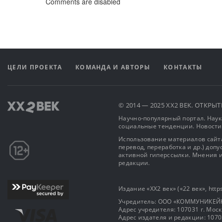
Comments are disabled
ЦЕЛИ ПРОЕКТА
КОМАНДА И АВТОРЫ
КОНТАКТЫ
© 2014 — 2025 XX2 ВЕК. ОТКР
Научно-популярный портал. Наука
социальные тенденции. Новости
Использование материалов сайта
перевод, переработка и др.) доп
активной гиперссылки. Мнения и
редакции.
Издание «XX2 век» («22 век», https
Учредитель: OOO «КОММУНИКЕЙ
Адрес учредителя: 107031 г. Москва
Адрес издателя и редакции: 107031 