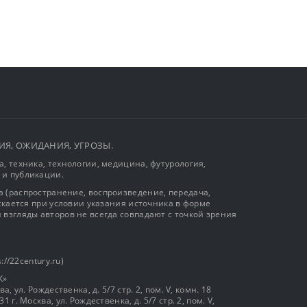
ЫТИЯ, ОЖИДАНИЯ, УГРОЗЫ.
, техника, технологии, медицина, футурология,
 и публикации.
 (распространение, воспроизведение, передача,
ускается при условии указания источника в форме
 взгляды авторов не всегда совпадают с точкой зрения
://22century.ru)
К»
, ул. Рождественка, д. 5/7 стр. 2, пом. V, комн. 18
г. Москва, ул. Рождественка, д. 5/7 стр. 2, пом. V,