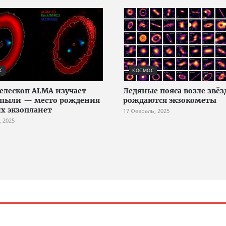
С
КОСМОС
елескоп ALMA изучает
Ледяные пояса возле звёзд
 пыли — место рождения
рождаются экзокометы
х экзопланет
17 Февраль, 2025
, 2025