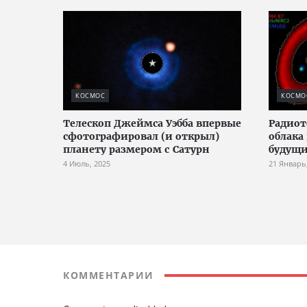
КОСМОС
КОСМО
Телескоп Джеймса Уэбба впервые
Радиот
сфотографировал (и открыл)
облака
планету размером с Сатурн
будущи
4 Июль, 2025
21 Январь
КОММЕНТАРИИ