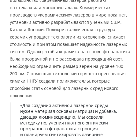
Большинство современных лазеров работают
на стеклах или монокристаллах. Коммерческих
производств «керамических» лазеров в мире пока нет,
установки активно разрабатываются учёными США,
Китая и Японии. Поликристаллическая структура
керамик упрощает технологии изготовления, снижает
стоимость и при этом повышает надёжность лазерных
систем. Однако, чтобы керамика на основе фторапатита
была прозрачной и не рассеивала проходящий свет,
необходимо ограничить размер зёрен на уровне 100-
200 нм. С помощью технологии горячего прессования
химики ННГУ создали поликристаллы, которые
способны стать основой для лазерных сред нового
поколения.
«Для создания активной лазерной среды
нужен материал основы (матрица) и добавка,
дающая люминесценцию. Мы освоили
методику получения плотного оптически
прозрачного фторапатита стронция
и планируем синтезировать лазерные