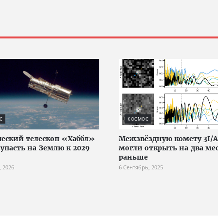
С
КОСМОС
еский телескоп «Хаббл»
Межзвёздную комету 3I/
упасть на Землю к 2029
могли открыть на два ме
раньше
, 2026
6 Сентябрь, 2025