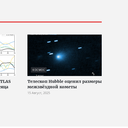
КОСМОС
ATLAS
Телескоп Hubble оценил размеры
сяца
межзвёздной кометы
15 Август, 2025