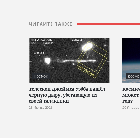
ЧИТАЙТЕ ТАКЖЕ
КОСМОС
КОСМО
Телескоп Джеймса Уэбба нашёл
Космич
чёрную дыру, убегающую из
может 
своей галактики
году
23 Июнь, 2026
20 Январь