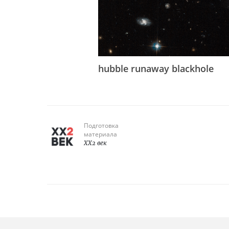
hubble runaway blackhole
Подготовка
материала
XX2 век