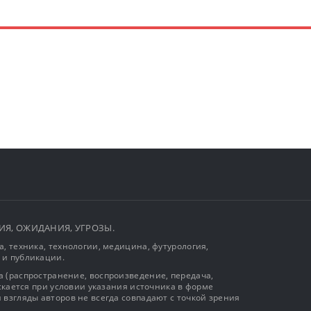
ЫТИЯ, ОЖИДАНИЯ, УГРОЗЫ.
, техника, технологии, медицина, футурология,
 и публикации.
 (распространение, воспроизведение, передача,
ускается при условии указания источника в форме
 взгляды авторов не всегда совпадают с точкой зрения