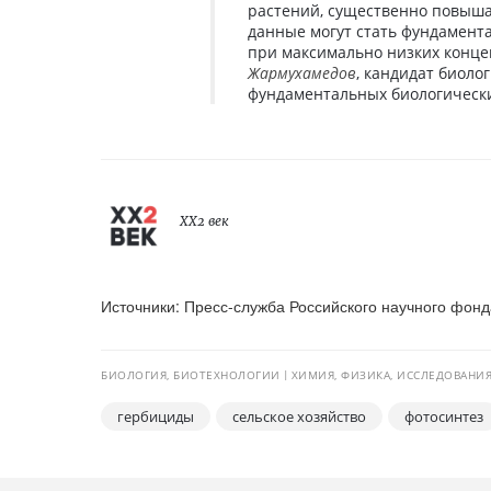
растений, существенно повышая
данные могут стать фундамент
при максимально низких конце
Жармухамедов
, кандидат биоло
фундаментальных биологическ
XX2 век
Источники: Пресс-служба Российского научного фон
БИОЛОГИЯ, БИОТЕХНОЛОГИИ
ХИМИЯ, ФИЗИКА, ИССЛЕДОВАНИ
гербициды
сельское хозяйство
фотосинтез