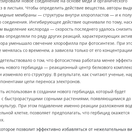
интезировали новое соединение на основе меди и органического
 в листьях. Чтобы определить действие вещества, авторы выд
оидные мембраны — структуры внутри хлоропластов — и к пол
о соединения. Ингибирующее действие оценивали по тому, нас
 выделение кислорода — скорость последнего удалось снизит
тва определяли по ряду других реакций, характеризующих акти
тора уменьшало свечение хлорофилла при фотосинтезе. При эт
 менялась со временем, а зависела только от его концентрации
етельствовало о том, что фотосистема работала менее эффект
нь нового гербицида — реакционный центр белкового комплекс
 изменяло его структуру. В результате, как считают ученые, н
мпонентами цепи переноса электронов.
ь использован в создании нового гербицида, который будет
е с быстрорастущими сорными растениями, появляющимися до
культур. При этом подавление именно реакции разложения вод
льной клетке, позволяет предполагать, что гербицид окажется
х.
которое позволит эффективно избавляться от нежелательных в