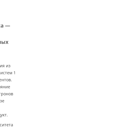
са —
ных
ия из
систем 1
ентов.
ояние
тронов
зе
укт.
рситета