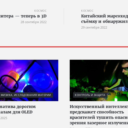
КОСМОС
КОСМОС
итера — теперь в 3D
Китайский марсоход
съёмку и обнаружил
28 сентября 2022
29 сентября 2022
 ФИЗИКА, ИССЛЕДОВАНИЯ МАТЕРИИ
КОНТРОЛЬ И ЗАЩИТА
натива дорогим
Искусственный интеллек
алам для OLED
предскажет способность
красителей тушить опасн
 2025
зрения лазерное излучен