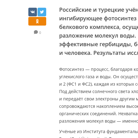
Российские и турецкие учё
ингибирующее фотосинтез в
белкового комплекса, осу
0
разложение молекул воды. 
эффективные гербициды, б
и человека. Результаты ис
Фотосинтез — процесс, благодаря к
углекислого газа и воды. Он осуще
и 2 (ФС1 и ФС2), каждая из которых
Под действием солнечного света хл
и передаёт свои электроны другим 
сопровождаются накоплением высок
органических соединений. Нехватка
разложения молекул воды — именно 
Учёные из Института фундаменталь