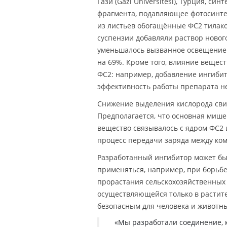
Гази (Gazi Üniversitesi), Турция, с
фрагмента, подавляющее фотосинтез
из листьев обогащённые ФС2 тилак
суспензии добавляли раствор новог
уменьшалось вызванное освещением
на 69%. Кроме того, влияние вещес
ФС2: например, добавление ингиби
эффективность работы препарата не
Снижение выделения кислорода свид
Предполагается, что основная мише
вещество связывалось с ядром ФС2 и
процесс передачи заряда между ко
Разработанный ингибитор может быт
применяться, например, при борьб
прорастания сельскохозяйственных 
осуществляющейся только в растите
безопасным для человека и животны
«Мы разработали соединение, 