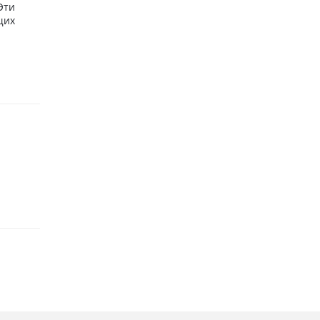
Эти
щих