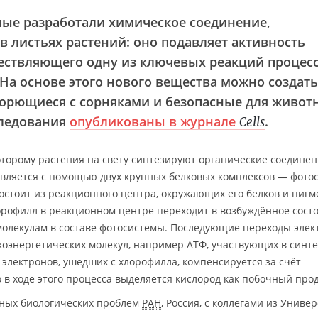
ные разработали химическое соединение,
 листьях растений: оно подавляет активность
ществляющего одну из ключевых реакций процес
На основе этого нового вещества можно создать
орющиеся с сорняками и безопасные для живот
следования
опубликованы в журнале
.
Cells
оторому растения на свету синтезируют органические соединен
ствляется с помощью двух крупных белковых комплексов — фото
 состоит из реакционного центра, окружающих его белков и пигм
орофилл в реакционном центре переходит в возбуждённое сост
молекулам в составе фотосистемы. Последующие переходы элек
оэнергетических молекул, например АТФ, участвующих в синте
 электронов, ушедших с хлорофилла, компенсируется за счёт
в ходе этого процесса выделяется кислород как побочный прод
ных биологических проблем
РАН
, Россия, с коллегами из Униве