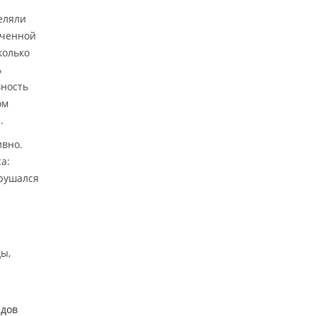
еляли
ученной
колько
ь
вность
ом
.
ивно.
а:
арушался
ы,
идов