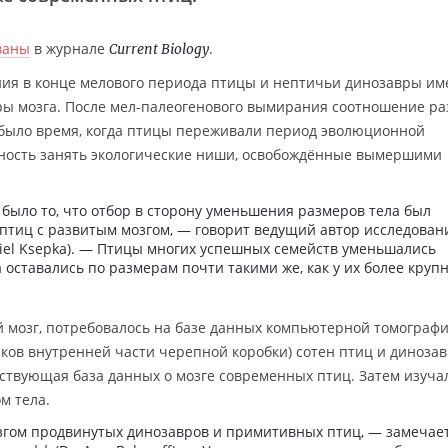
ваны
в журнале
.
Current Biology
ния в конце мелового периода птицы и нептичьи динозавры им
ы мозга. После мел-палеогенового вымирания соотношение р
о было время, когда птицы переживали период эволюционной
ность занять экологические ниши, освобождённые вымершими
было то, что отбор в сторону уменьшения размеров тела был
птиц с развитым мозгом, — говорит ведущий автор исследован
niel Ksepka). — Птицы многих успешных семейств уменьшались
а оставались по размерам почти такими же, как у их более круп
й мозг, потребовалось на базе данных компьютерной томограф
пков внутренней части черепной коробки) сотен птиц и динозав
ствующая база данных о мозге современных птиц. Затем изучал
м тела.
згом продвинутых динозавров и примитивных птиц, — замечае