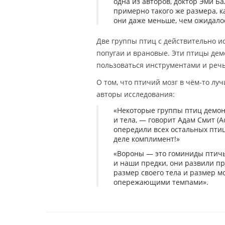
одна из авторов, доктор Эми Бал
примерно такого же размера, к
они даже меньше, чем ожидало
Две группы птиц с действительно 
попугаи и врановые. Эти птицы дем
пользоваться инструментами и речь
О том, что птичий мозг в чём-то л
авторы исследования:
«Некоторые группы птиц демон
и тела, — говорит Адам Смит (
опередили всех остальных пти
деле комплимент!»
«Вороны — это гоминиды птичье
и наши предки, они развили п
размер своего тела и размер м
опережающими темпами».