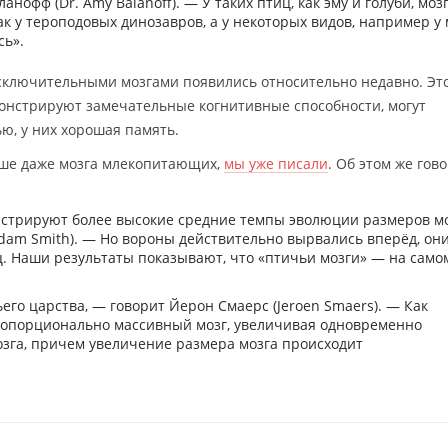
анофф (Dr. Amy Balanoff). — У таких птиц, как эму и голуби, моз
ак у тероподовых динозавров, а у некоторых видов, например у 
сь».
исключительными мозгами появились относительно недавно. Эт
онстрируют замечательные когнитивные способности, могут
ю, у них хорошая память.
учше даже мозга млекопитающих,
мы уже писали
. Об этом же гов
стрируют более высокие средние темпы эволюции размеров м
Adam Smith). — Но вороны действительно вырвались вперёд, он
ц. Наши результаты показывают, что «птичьи мозги» — на само
го царства, — говорит Йерон Смаерс (Jeroen Smaers). — Как
ропорционально массивный мозг, увеличивая одновременно
озга, причем увеличение размера мозга происходит