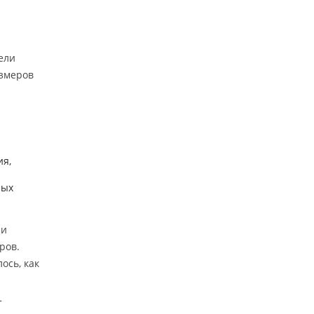
ели
азмеров
ия,
ных
ии
ров.
ось, как
т