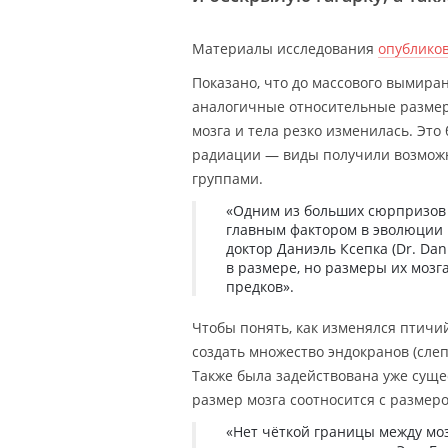
Материалы исследования
опублико
Показано, что до массового вымира
аналогичные относительные размер
мозга и тела резко изменилась. Эт
радиации — виды получили возмож
группами.
«Одним из больших сюрпризов 
главным фактором в эволюции 
доктор Даниэль Ксепка (Dr. Da
в размере, но размеры их мозг
предков».
Чтобы понять, как изменялся птичи
создать множество эндокранов (сле
Также была задействована уже суще
размер мозга соотносится с размеро
«Нет чёткой границы между мо