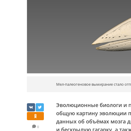
Мел-палеогеновое вымирание стало отп
Эволюционные биологи и п
общую картину эволюции п
данных об объёмах мозга 
0
и бескрылую гагарку, а та