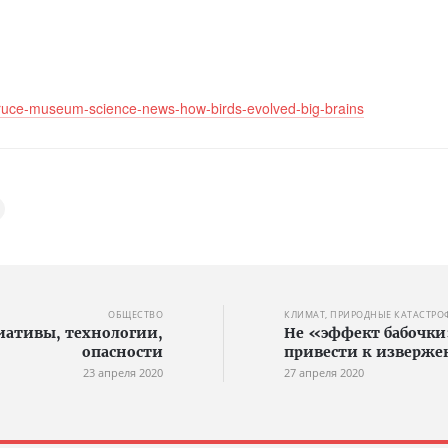
bruce-museum-science-news-how-birds-evolved-big-brains
ОБЩЕСТВО
КЛИМАТ, ПРИРОДНЫЕ КАТАСТРО
ативы, технологии,
Не «эффект бабочки
опасности
привести к изверже
23 апреля 2020
27 апреля 2020