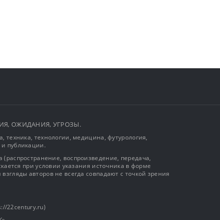
ЫТИЯ, ОЖИДАНИЯ, УГРОЗЫ.
, техника, технологии, медицина, футурология,
 и публикации.
 (распространение, воспроизведение, передача,
ускается при условии указания источника в форме
 взгляды авторов не всегда совпадают с точкой зрения
://22century.ru)
К»