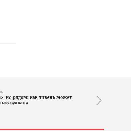
ФЫ
», но рядом: как ливень может
нию вулкана