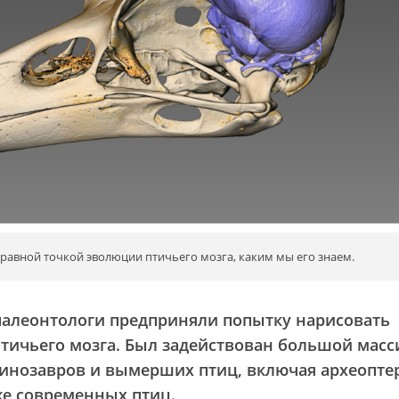
равной точкой эволюции птичьего мозга, каким мы его знаем.
алеонтологи предприняли попытку нарисовать
тичьего мозга. Был задействован большой масс
динозавров и вымерших птиц, включая археопте
кже современных птиц.