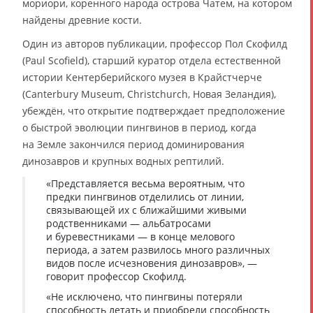
мориори, коренного народа острова Чатем, на котором
найдены древние кости.
Один из авторов публикации, профессор Пол Скофилд
(Paul Scofield), старший куратор отдела естественной
истории Кентерберийского музея в Крайстчерче
(Canterbury Museum, Christchurch, Новая Зеландия),
убеждён, что открытие подтверждает предположение
о быстрой эволюции пингвинов в период, когда
на Земле закончился период доминирования
динозавров и крупных водных рептилий.
«Представляется весьма вероятным, что
предки пингвинов отделились от линии,
связывающей их с ближайшими живыми
родственниками — альбатросами
и буревестниками — в конце мелового
периода, а затем развилось много различных
видов после исчезновения динозавров», —
говорит профессор Скофилд.
«Не исключено, что пингвины потеряли
способность летать и приобрели способность