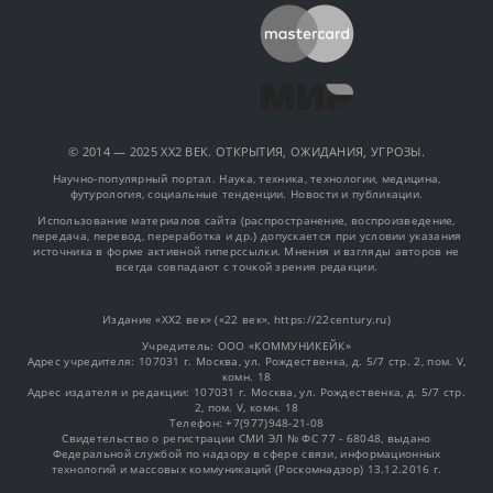
© 2014 — 2025 XX2 ВЕК. ОТКРЫТИЯ, ОЖИДАНИЯ, УГРОЗЫ.
Научно-популярный портал. Наука, техника, технологии, медицина,
футурология, социальные тенденции. Новости и публикации.
Использование материалов сайта (распространение, воспроизведение,
передача, перевод, переработка и др.) допускается при условии указания
источника в форме активной гиперссылки. Мнения и взгляды авторов не
всегда совпадают с точкой зрения редакции.
Издание «XX2 век» («22 век», https://22century.ru)
Учредитель: OOO «КОММУНИКЕЙК»
Адрес учредителя: 107031 г. Москва, ул. Рождественка, д. 5/7 стр. 2, пом. V,
комн. 18
Адрес издателя и редакции: 107031 г. Москва, ул. Рождественка, д. 5/7 стр.
2, пом. V, комн. 18
Телефон: +7(977)948-21-08
Свидетельство о регистрации СМИ ЭЛ № ФС 77 - 68048, выдано
Федеральной службой по надзору в сфере связи, информационных
технологий и массовых коммуникаций (Роскомнадзор) 13.12.2016 г.