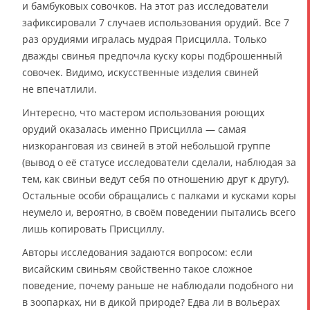
и бамбуковых совочков. На этот раз исследователи
зафиксировали 7 случаев использования орудий. Все 7
раз орудиями игралась мудрая Присцилла. Только
дважды свинья предпочла куску коры подброшенный
совочек. Видимо, искусственные изделия свиней
не впечатлили.
Интересно, что мастером использования роющих
орудий оказалась именно Присцилла — самая
низкоранговая из свиней в этой небольшой группе
(вывод о её статусе исследователи сделали, наблюдая за
тем, как свиньи ведут себя по отношению друг к другу).
Остальные особи обращались с палками и кусками коры
неумело и, вероятно, в своём поведении пытались всего
лишь копировать Присциллу.
Авторы исследования задаются вопросом: если
висайским свиньям свойственно такое сложное
поведение, почему раньше не наблюдали подобного ни
в зоопарках, ни в дикой природе? Едва ли в вольерах