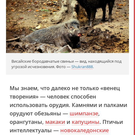
Висайские бородавчатые свиньи — вид, находящийся под
угрозой исчезновения. Фото —
Shukran888
.
Мы знаем, что далеко не только «венец
творения» — человек способен
использовать орудия. Камнями и палками
орудуют обезьяны —
шимпанзе
,
орангутаны,
макаки
и
капуцины
. Птичьи
интеллектуалы —
новокаледонские