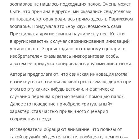
зоопарков не нашлось подходящих палок. Очень может
быть, что причина в другом: мы оказались свидетелями
инновации, которая родилась прямо здесь, в Парижском
зоопарке. Придумала это «ноу-хау», возможно, сама
Присцилла, а другие свиньи научились у неё. Кстати,
в других известных случаях возникновения инноваций
у животных, всё происходило по сходному сценарию:
изобретателем оказывалась низкоранговая особь,
а затем её придумка копировалась другими животными.
Авторы предполагают, что свинская инновация могла
возникнуть так: свинья активно рыла землю, держа при
этом во рту какие-нибудь веточки, и фактически
случайно перешла к рытью земли с помощью палок.
Далее это поведение приобрело «ритуальный»
характер, став частью привычного сценария
сооружения гнезда.
Исследователи обращают внимание, что пользы от
такой орудийной деятельности, вообще-то, немного —