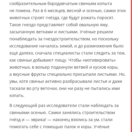
сообразительным бородавчатым свиньям копыта
не помеха. Раз в 6 месяцев, весной и осенью, самки этих
животных строят гнёзда, где будут рожать поросят.
Такое гнездо представляет собой овальную яму,
засыпанную ветками и листьями. Учёные решили
понаблюдать за гнездостроительством, но поскольку
исследование началось зимой, и до размножения было
ещё далеко, сначала специалисты стали следить за тем,
как свиньи добывают пищу. Чтобы «мотивировать»
животных, в вольер подкинули ветвей и кусков коры,
а вкусные фрукты специально присыпали листьями. Но,
увы, хотя свиньи активно разбрасывали листья и даже
таскали во рту веточки, они ни разу не пытались ими
копать.
В следующий раз исследователи стали наблюдать за
свиньями осенью. Самки занялись строительством
гнёзд и — эврика! — наконец взялись за ум, стали
помогать себе с помощью палок и коры. Учёные