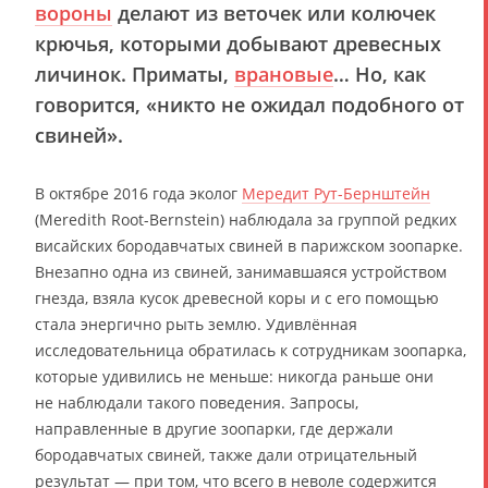
вороны
делают из веточек или колючек
крючья, которыми добывают древесных
личинок. Приматы,
врановые
… Но, как
говорится, «никто не ожидал подобного от
свиней».
В октябре 2016 года эколог
Мередит Рут-Бернштейн
(Meredith Root-Bernstein) наблюдала за группой редких
висайских бородавчатых свиней в парижском зоопарке.
Внезапно одна из свиней, занимавшаяся устройством
гнезда, взяла кусок древесной коры и с его помощью
стала энергично рыть землю. Удивлённая
исследовательница обратилась к сотрудникам зоопарка,
которые удивились не меньше: никогда раньше они
не наблюдали такого поведения. Запросы,
направленные в другие зоопарки, где держали
бородавчатых свиней, также дали отрицательный
результат — при том, что всего в неволе содержится