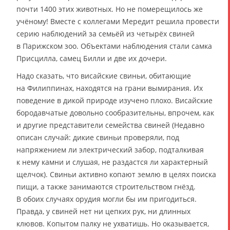
почти 1400 этих животных. Но не померещилось же
учёному! Вместе с коллегами Мередит решила провести
серию наблюдений за семьёй из четырёх свиней
в Парижском зоо. Объектами наблюдения стали самка
Присцилла, самец Билли и две их дочери.
Надо сказать, что висайские свиньи, обитающие
на Филиппинах, находятся на грани вымирания. Их
поведение в дикой природе изучено плохо. Висайские
бородавчатые довольно сообразительны, впрочем, как
и другие представители семейства свиней (Недавно
описан случай: дикие свиньи проверяли, под
напряжением ли электрический забор, подталкивая
к нему камни и слушая, не раздастся ли характерный
щелчок). Свиньи активно копают землю в целях поиска
пищи, а также занимаются строительством гнёзд.
В обоих случаях орудия могли бы им пригодиться.
Правда, у свиней нет ни цепких рук, ни длинных
клювов. Копытом палку не ухватишь. Но оказывается,