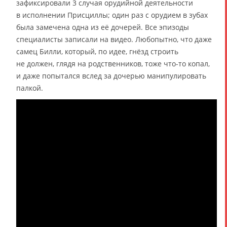
зафиксировали 3 случая орудийной деятельности
в исполнении Присциллы; один раз с орудием в зубах
была замечена одна из её дочерей. Все эпизоды
специалисты записали на видео. Любопытно, что даже
самец Билли, который, по идее, гнёзд строить
не должен, глядя на родственников, тоже что-то копал,
и даже попытался вслед за дочерью манипулировать
палкой.