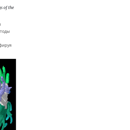
s of the
и
етоды
афируя