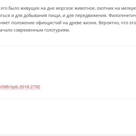
 это было живущее на дне морское животное, охотник на мелку
аться и для добывания пищи, и для передвижения. Филогенети
няет положение офиоцистий на древе жизни. Вероятно, что это
начало современным голотуриям.
10.1098/rspb.2018.2792