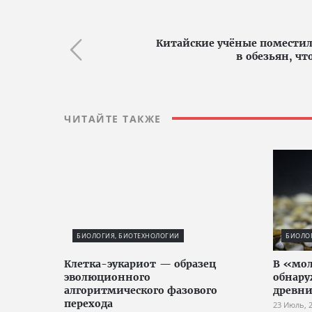
Китайские учёные поместил
в обезьян, чт
ЧИТАЙТЕ ТАКЖЕ
БИОЛОГИЯ, БИОТЕХНОЛОГИИ
БИОЛО
Клетка-эукариот — образец
В «мол
эволюционного
обнару
алгоритмического фазового
древни
перехода
23 Июль, 