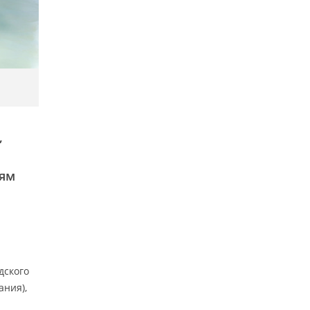
,
иям
дского
ания),