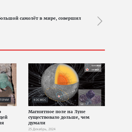
 большой самолёт в мире, совершил
ТЕРИИ
КОСМОС
о
Магнитное поле на Луне
дей
существовало дольше, чем
ия
думали
25 Декабрь, 2024