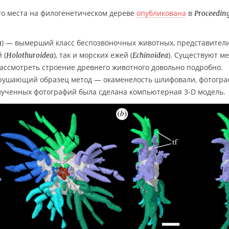
его места на филогенетическом дереве
опубликована
в
Proceeding
) — вымерший класс беспозвоночных животных, представител
a
 (
), так и морских ежей (
). Существуют м
Holothuroidea
Echinoidea
ассмотреть строение древнего животного довольно подробно.
зрушающий образец метод — окаменелость шлифовали, фотогр
лученных фотографий была сделана компьютерная 3-D модель.