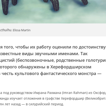
 cthulhu
. Elissa Martin
я того, чтобы их работу оценили по достоинству
еизвестные виды звучными именами. Так
цистий (беспозвоночные, родственные голотур
 которого обнаружены в Херефордширском
в честь культового фантастического монстра —
а под руководством Имрана Рахмана (Imran Rahman) из Оксфор
оманда изучает отложения в графстве Херефордшир (Великобрит
н лет назад — в силурийский период.