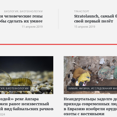
БИОЛОГИЯ, БИОТЕХНОЛОГИИ
ТРАНСПОРТ
и человеческие гены
Stratolaunch, самый
обы сделать их умнее
свой первый полёт
11 апреля 2019
15 апреля 2019
ГИЯ, БИОТЕХНОЛОГИИ
ХИМИЯ, ФИЗИКА, ИССЛЕДОВАНИЯ МА
одой» реке Ангара
Неандертальцы задолго д
жен ранее неизвестный
прихода современных лю
й вид байкальских рачков
в Евразию изобрели оруд
охоты с костяными
2024