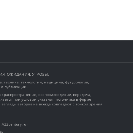
ЫТИЯ, ОЖИДАНИЯ, УГРОЗЫ.
, техника, технологии, медицина, футурология,
 и публикации.
 (распространение, воспроизведение, передача,
ускается при условии указания источника в форме
 взгляды авторов не всегда совпадают с точкой зрения
://22century.ru)
К»