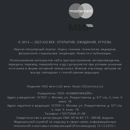
© 2014 — 2025 XX2 ВЕК. ОТКРЫТИЯ, ОЖИДАНИЯ, УГРОЗЫ.
Научно-популярный портал. Наука, техника, технологии, медицина,
футурология, социальные тенденции. Новости и публикации.
Использование материалов сайта (распространение, воспроизведение,
передача, перевод, переработка и др.) допускается при условии указания
источника в форме активной гиперссылки. Мнения и взгляды авторов не
всегда совпадают с точкой зрения редакции.
Издание «XX2 век» («22 век», https://22century.ru)
Учредитель: OOO «КОММУНИКЕЙК»
Адрес учредителя: 107031 г. Москва, ул. Рождественка, д. 5/7 стр. 2, пом. V,
комн. 18
Адрес издателя и редакции: 107031 г. Москва, ул. Рождественка, д. 5/7 стр.
2, пом. V, комн. 18
Телефон: +7(977)948-21-08
Свидетельство о регистрации СМИ ЭЛ № ФС 77 - 68048, выдано
Федеральной службой по надзору в сфере связи, информационных
технологий и массовых коммуникаций (Роскомнадзор) 13.12.2016 г.