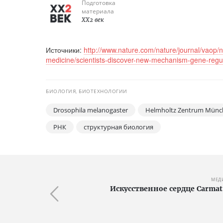
Подготовка
материала
XX2 век
Источники:
http://www.nature.com/nature/journal/vaop/n
medicine/scientists-discover-new-mechanism-gene-regu
БИОЛОГИЯ, БИОТЕХНОЛОГИИ
Drosophila melanogaster
Helmholtz Zentrum Münc
РНК
структурная биология
МЕД
Искусственное сердце Carma