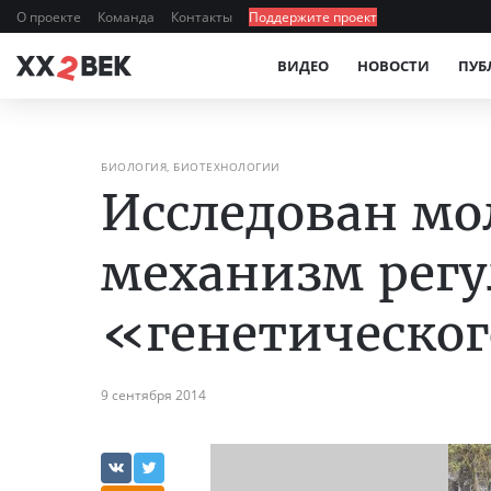
О проекте
Команда
Контакты
Поддержите проект
ВИДЕО
НОВОСТИ
ПУБ
БИОЛОГИЯ, БИОТЕХНОЛОГИИ
Исследован м
механизм рег
«генетическог
9 сентября 2014