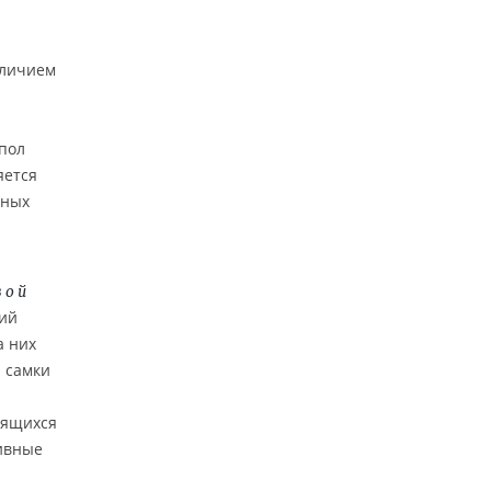
аличием
 пол
яется
нных
вой
кий
а них
я самки
l
одящихся
тивные