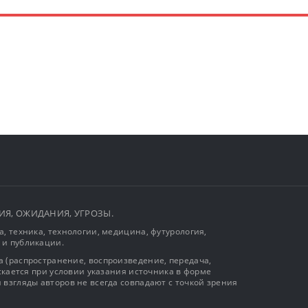
ЫТИЯ, ОЖИДАНИЯ, УГРОЗЫ.
, техника, технологии, медицина, футурология,
 и публикации.
 (распространение, воспроизведение, передача,
ускается при условии указания источника в форме
 взгляды авторов не всегда совпадают с точкой зрения