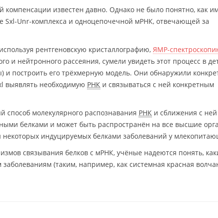
й компенсации известен давно. Однако не было понятно, как и
е Sxl-Unr-комплекса и одноцепочечной мРНК, отвечающей за
 используя рентгеновскую кристаллографию,
ЯМР-спектроскопи
го и нейтронного рассеяния, сумели увидеть этот процесс в де
) и построить его трёхмерную модель. Они обнаружили конкр
Sxl выявлять необходимую
РНК
и связываться с ней конкретным
ый способ молекулярного распознавания
РНК
и сближения с ней
жными белками и может быть распространён на все высшие орг
й некоторых индуцируемых белками заболеваний у млекопитаю
измов связывания белков с мРНК, учёные надеются понять, как
заболеваниям (таким, например, как системная красная волчан