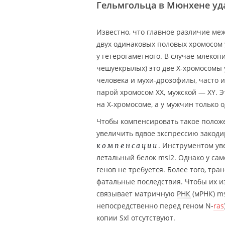
Гельмгольца в Мюнхене уд
Известно, что главное различие м
двух одинаковых половых хромосом 
у гетерогаметного. В случае млекоп
чешуекрылых) это две X-хромосомы 
человека и мухи-дрозофилы, часто 
парой хромосом XX, мужской — XY. Э
на X-хромосоме, а у мужчин только о
Чтобы компенсировать такое положе
увеличить вдвое экспрессию закоди
. Инструментом ув
компенсации
летальный белок msl2. Однако у сам
генов не требуется. Более того, тр
фатальные последствия. Чтобы их и
связывает матричную
РНК
(мРНК) ms
непосредственно перед геном N-
ras
копии Sxl отсутствуют.