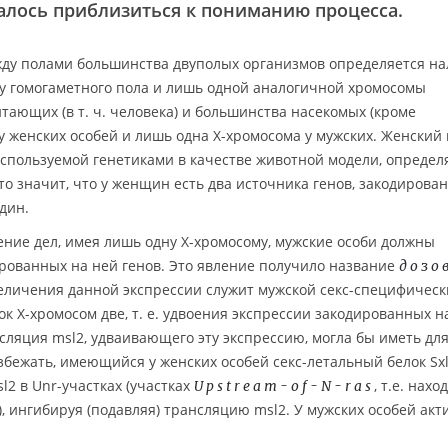
алось приблизиться к пониманию процесса.
ежду полами большинства двуполых организмов определяется н
у гомогаметного пола и лишь одной аналогичной хромосомы
итающих (в т. ч. человека) и большинства насекомых (кроме
у женских особей и лишь одна X-хромосома у мужских. Женский
используемой генетиками в качестве животной модели, определ
то значит, что у женщин есть два источника генов, закодирова
дин.
ние дел, имея лишь одну X-хромосому, мужские особи должны
рованных на ней генов. Это явление получило название
дозо
еличения данной экспрессии служит мужской секс-специфичес
ок X-хромосом две, т. е. удвоения экспрессии закодированных н
ансляция msl2, удваивающего эту экспрессию, могла бы иметь дл
збежать, имеющийся у женских особей секс-летальный белок Sx
l2 в Unr-участках (участках
, т.е. нах
Upstream-of-N-ras
), ингибируя (подавляя) трансляцию msl2. У мужских особей ак