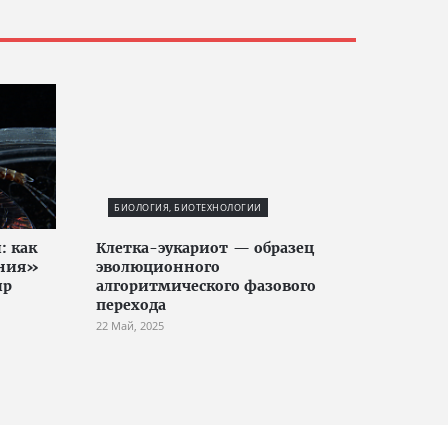
БИОЛОГИЯ, БИОТЕХНОЛОГИИ
: как
Клетка-эукариот — образец
ания»
эволюционного
ир
алгоритмического фазового
перехода
22 Май, 2025