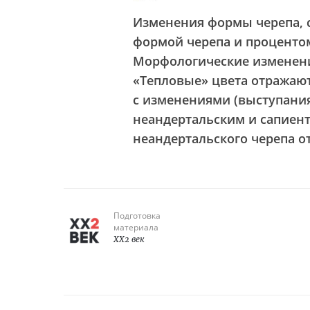
Изменения формы черепа, с
формой черепа и проценто
Морфологические изменени
«Тепловые» цвета отражают
с изменениями (выступания
неандертальским и сапиен
неандертальского черепа о
Подготовка
материала
XX2 век