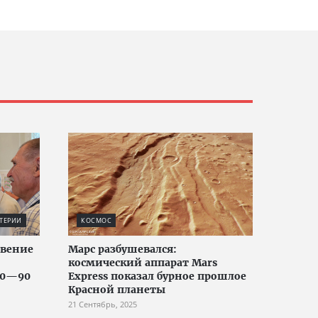
ТЕРИИ
КОСМОС
овение
Марс разбушевался:
космический аппарат Mars
50—90
Express показал бурное прошлое
Красной планеты
21 Сентябрь, 2025