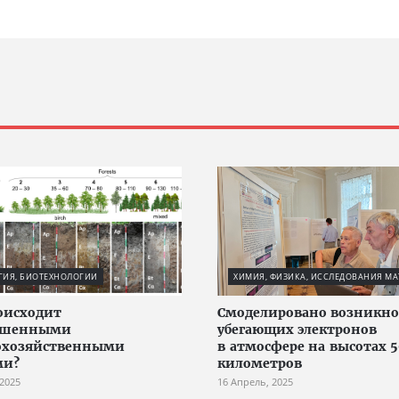
ГИЯ, БИОТЕХНОЛОГИИ
ХИМИЯ, ФИЗИКА, ИССЛЕДОВАНИЯ МА
оисходит
Смоделировано возникн
рошенными
убегающих электронов
охозяйственными
в атмосфере на высотах 
ми?
километров
 2025
16 Апрель, 2025