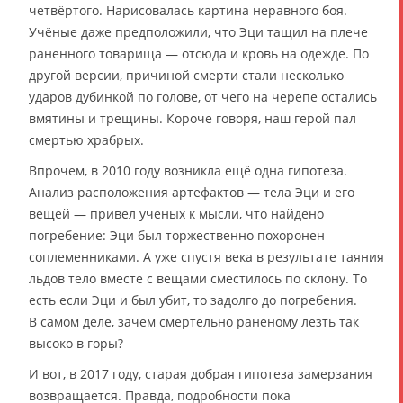
четвёртого. Нарисовалась картина неравного боя.
Учёные даже предположили, что Эци тащил на плече
раненного товарища — отсюда и кровь на одежде. По
другой версии, причиной смерти стали несколько
ударов дубинкой по голове, от чего на черепе остались
вмятины и трещины. Короче говоря, наш герой пал
смертью храбрых.
Впрочем, в 2010 году возникла ещё одна гипотеза.
Анализ расположения артефактов — тела Эци и его
вещей — привёл учёных к мысли, что найдено
погребение: Эци был торжественно похоронен
соплеменниками. А уже спустя века в результате таяния
льдов тело вместе с вещами сместилось по склону. То
есть если Эци и был убит, то задолго до погребения.
В самом деле, зачем смертельно раненому лезть так
высоко в горы?
И вот, в 2017 году, старая добрая гипотеза замерзания
возвращается. Правда, подробности пока