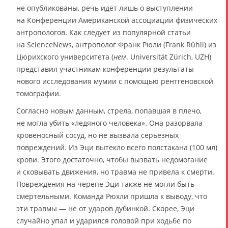
не опубликованы, речь идёт лишь о выступлении
на Конференции Американской ассоциации физических
антропологов. Как следует из популярной статьи
на ScienceNews, антрополог Франк Рюли (Frank Rühli) из
Цюрихского университета (
нем
. Universität Zürich, UZH)
представил участникам конференции результаты
нового исследования мумии с помощью рентгеновской
томографии.
Согласно новым данным, стрела, попавшая в плечо,
не могла убить «ледяного человека». Она разорвала
кровеносный сосуд, но не вызвала серьёзных
повреждений. Из Эци вытекло всего полстакана (100 мл)
крови. Этого достаточно, чтобы вызвать недомогание
и сковывать движения, но травма не привела к смерти.
Повреждения на черепе Эци также не могли быть
смертельными. Команда Рюхли пришла к выводу, что
эти травмы — не от ударов дубинкой. Скорее, Эци
случайно упал и ударился головой при ходьбе по