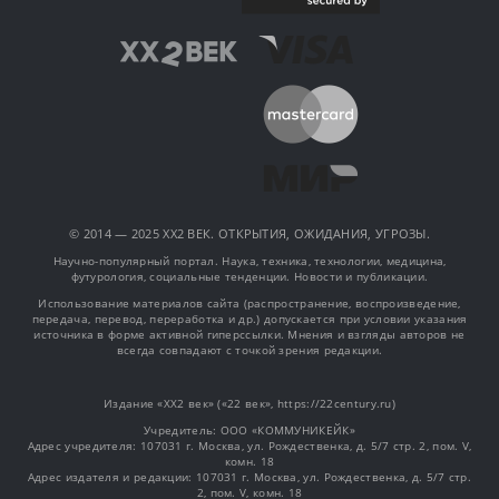
© 2014 — 2025 XX2 ВЕК. ОТКРЫТИЯ, ОЖИДАНИЯ, УГРОЗЫ.
Научно-популярный портал. Наука, техника, технологии, медицина,
футурология, социальные тенденции. Новости и публикации.
Использование материалов сайта (распространение, воспроизведение,
передача, перевод, переработка и др.) допускается при условии указания
источника в форме активной гиперссылки. Мнения и взгляды авторов не
всегда совпадают с точкой зрения редакции.
Издание «XX2 век» («22 век», https://22century.ru)
Учредитель: OOO «КОММУНИКЕЙК»
Адрес учредителя: 107031 г. Москва, ул. Рождественка, д. 5/7 стр. 2, пом. V,
комн. 18
Адрес издателя и редакции: 107031 г. Москва, ул. Рождественка, д. 5/7 стр.
2, пом. V, комн. 18