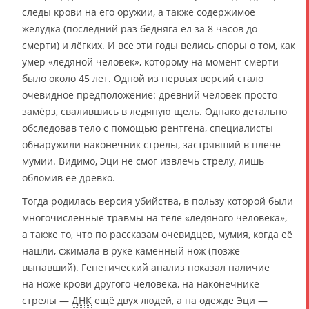
следы крови на его оружии, а также содержимое
желудка (последний раз бедняга ел за 8 часов до
смерти) и лёгких. И все эти годы велись споры о том, как
умер «ледяной человек», которому на момент смерти
было около 45 лет. Одной из первых версий стало
очевидное предположение: древний человек просто
замёрз, свалившись в ледяную щель. Однако детально
обследовав тело с помощью рентгена, специалисты
обнаружили наконечник стрелы, застрявший в плече
мумии. Видимо, Эци не смог извлечь стрелу, лишь
обломив её древко.
Тогда родилась версия убийства, в пользу которой были
многочисленные травмы на теле «ледяного человека»,
а также то, что по рассказам очевидцев, мумия, когда её
нашли, сжимала в руке каменный нож (позже
выпавший). Генетический анализ показал наличие
на ноже крови другого человека, на наконечнике
стрелы —
ДНК
ещё двух людей, а на одежде Эци —