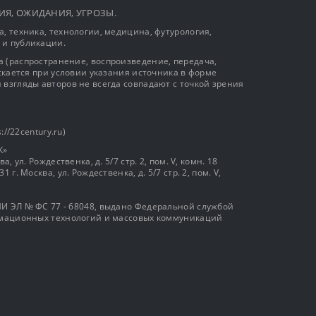
ЫТИЯ, ОЖИДАНИЯ, УГРОЗЫ.
, техника, технологии, медицина, футурология,
 и публикации.
 (распространение, воспроизведение, передача,
ускается при условии указания источника в форме
 взгляды авторов не всегда совпадают с точкой зрения
://22century.ru)
К»
, ул. Рождественка, д. 5/7 стр. 2, пом. V, комн. 18
г. Москва, ул. Рождественка, д. 5/7 стр. 2, пом. V,
И ЭЛ № ФС 77 - 68048, выдано Федеральной службой
ормационных технологий и массовых коммуникаций