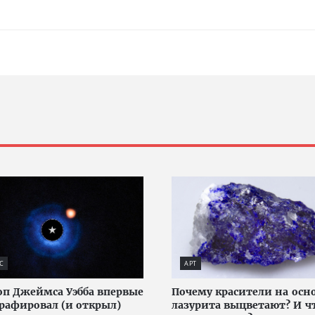
С
АРТ
оп Джеймса Уэбба впервые
Почему красители на осн
рафировал (и открыл)
лазурита выцветают? И ч