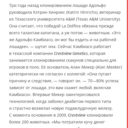
Три года назад клонированием лошади Адольфо
руководила Кэтрин Хинрикс (Katrin Hinrichs), ветеринар
из Техасского университета A&M (Texas A&M University).
Она считает, что победой La Dolfina обязана прежде
всего талантам капитана, а уж потом — животным. «Это
же Адольфо Камбиасо, он мог бы ездить и на рабочей
лошадке», — шутит она. Сейчас Камбиасо работает
в техасской компании
, которая
Crestview Genetics
занимается клонированием скакунов специально для
игроков в поло. Её основатель Алан Микер (Alan Meeker)
категорически не согласен с коллегой: «Она путает
причину и следствие, — говорит он. — 70—80% успеха
зависят от лошади, это вам скажет любой, включая
Камбиасо». Впервые Микер заинтересовался
технологией, когда заболел диабетом первого типа
и страстно возжелал новую поджелудочную железу.
С момента основания в 2009,
клонировали
Crestview
более 200 животных. «Мы потратили кучу денег