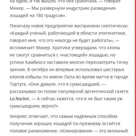
на идею, и так вышло, что она сработала, — говорит
Микер. — Мы развернули индустрию разведения
лошадей на 180 градусов».
Поначалу новое предприятие восприняли скептически.
«Каждый учёный, работающий в области эпигенетики,
говорил мне, что это никогда не будет работать», —
вспоминает Микер. Критики утверждали, что клоны
не смогут сравниться с «настоящей» лошадью, но
успехи Камбиасо заставили многих пересмотреть точку
зрения. В октябре он впервые использовал шестерых
клонов кобылы по имени Лапа во время матча в городе
Тортуга. «Они думали, что я сумасшедший, —
рассказывал он позже популярной аргентинской газете
. — А сейчас кажется, что я не был таким уж
La Nacion
сумасшедшим, верно?»
Хинрикс отмечает, что самым надёжным способом
получения хороших лошадей по-прежнему остаётся
половое размножение. «Клонирование — это окольный