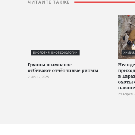
ЧИТАЙТЕ ТАКЖЕ
БИОЛОГИЯ, БИОТЕХНОЛОГИИ
ХИМИЯ,
Группы шимпанзе
Неанде
отбивают отчётливые ритмы
приход
в Евра
2 Июнь, 2025
охоты 
након
29 Апрель