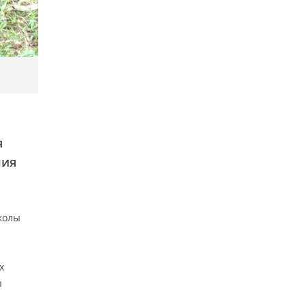
я
ния
колы
х
ы