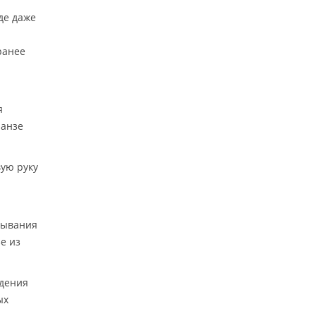
де даже
ранее
я
панзе
ую руку
лывания
е из
едения
ых