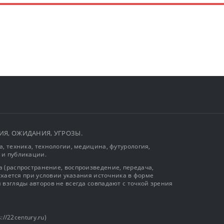
ЫТИЯ, ОЖИДАНИЯ, УГРОЗЫ.
, техника, технологии, медицина, футурология,
 и публикации.
 (распространение, воспроизведение, передача,
ускается при условии указания источника в форме
 взгляды авторов не всегда совпадают с точкой зрения
://22century.ru)