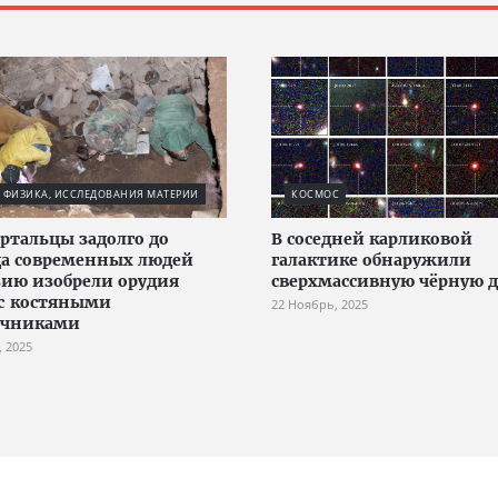
 ФИЗИКА, ИССЛЕДОВАНИЯ МАТЕРИИ
КОСМОС
ртальцы задолго до
В соседней карликовой
а современных людей
галактике обнаружили
зию изобрели орудия
сверхмассивную чёрную 
с костяными
22 Ноябрь, 2025
ечниками
, 2025