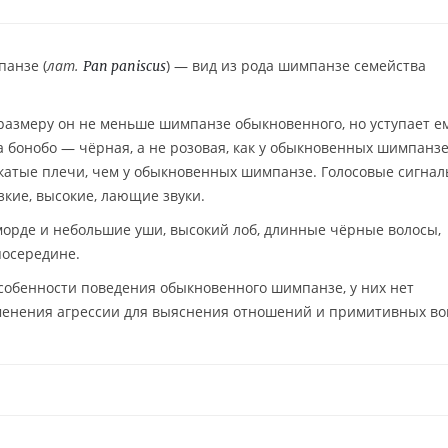
панзе (
лат.
) — вид из рода шимпанзе семейства
Pan paniscus
 размеру он не меньше шимпанзе обыкновенного, но уступает е
а бонобо — чёрная, а не розовая, как у обыкновенных шимпанзе
окатые плечи, чем у обыкновенных шимпанзе. Голосовые сигна
кие, высокие, лающие звуки.
морде и небольшие уши, высокий лоб, длинные чёрные волосы,
посередине.
особенности поведения обыкновенного шимпанзе, у них нет
именения агрессии для выяснения отношений и примитивных во