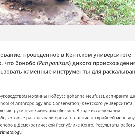
дование, проведённое в Кентском университете
о, что бонобо (
) дикого происхождени
Pan paniscus
ользовать каменные инструменты для раскалыва
уководством Йоханны Нойфусс (Johanna Neufuss), аспиранта Ш
ool of Anthropology and Conservation) Кентского университета,
гию руки ныне живущих обезьян. В ходе исследования
бо, которые раскалывали орехи в течение по крайней мере дву
Bonobo в Демократической Республике Конго. Результаты работ
Primatology.