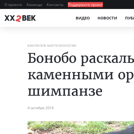
О проекте
Команда
Контакты
Поддержите проект
ВИДЕО
НОВОСТИ
ПУБ
БИОЛОГИЯ, БИОТЕХНОЛОГИИ
Бонобо раскал
каменными ор
шимпанзе
4 октября 2016