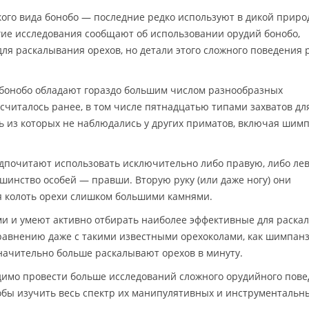
ого вида бонобо — последние редко используют в дикой приро
ие исследования сообщают об использовании орудий бонобо,
для раскалывания орехов, но детали этого сложного поведения 
 бонобо обладают гораздо большим числом разнообразных
считалось ранее, в том числе пятнадцатью типами захватов дл
ь из которых не наблюдались у других приматов, включая шим
дпочитают использовать исключительно либо правую, либо лев
ьшинство особей — правши. Вторую руку (или даже ногу) они
я колоть орехи слишком большими камнями.
ми и умеют активно отбирать наиболее эффективные для раска
сравнению даже с такими известными орехоколами, как шимпанз
 значительно больше раскалывают орехов в минуту.
димо провести больше исследований сложного орудийного пов
тобы изучить весь спектр их манипулятивных и инструментальн