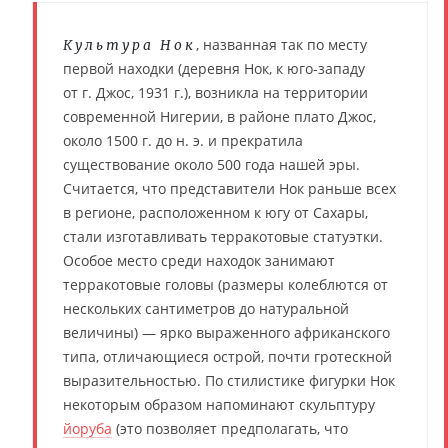
, названная так по месту
Культура Нок
первой находки (деревня Нок, к юго-западу
от г. Джос, 1931 г.), возникла на территории
современной Нигерии, в районе плато Джос,
около 1500 г. до н. э. и прекратила
существование около 500 года нашей эры.
Считается, что представители Нок раньше всех
в регионе, расположенном к югу от Сахары,
стали изготавливать терракотовые статуэтки.
Особое место среди находок занимают
терракотовые головы (размеры колеблются от
нескольких сантиметров до натуральной
величины) — ярко выраженного африканского
типа, отличающиеся острой, почти гротескной
выразительностью. По стилистике фигурки Нок
некоторым образом напоминают скульптуру
йоруба
(это позволяет предполагать, что