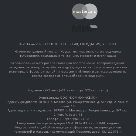
© 2014 — 2025 XX2 ВЕК. ОТКРЫТИЯ, ОЖИДАНИЯ, УГРОЗЫ.
Научно-популярный портал. Наука, техника, технологии, медицина,
футурология, социальные тенденции. Новости и публикации.
Использование материалов сайта (распространение, воспроизведение,
передача, перевод, переработка и др.) допускается при условии указания
источника в форме активной гиперссылки. Мнения и взгляды авторов не
всегда совпадают с точкой зрения редакции.
Издание «XX2 век» («22 век», https://22century.ru)
Учредитель: OOO «КОММУНИКЕЙК»
Адрес учредителя: 107031 г. Москва, ул. Рождественка, д. 5/7 стр. 2, пом. V,
комн. 18
Адрес издателя и редакции: 107031 г. Москва, ул. Рождественка, д. 5/7 стр.
2, пом. V, комн. 18
Телефон: +7(977)948-21-08
Свидетельство о регистрации СМИ ЭЛ № ФС 77 - 68048, выдано
Федеральной службой по надзору в сфере связи, информационных
технологий и массовых коммуникаций (Роскомнадзор) 13.12.2016 г.