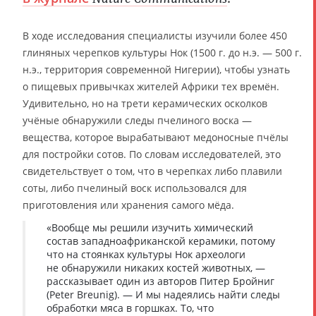
В ходе исследования специалисты изучили более 450
глиняных черепков культуры Нок (1500 г. до н.э. — 500 г.
н.э., территория современной Нигерии), чтобы узнать
о пищевых привычках жителей Африки тех времён.
Удивительно, но на трети керамических осколков
учёные обнаружили следы пчелиного воска —
вещества, которое вырабатывают медоносные пчёлы
для постройки сотов. По словам исследователей, это
свидетельствует о том, что в черепках либо плавили
соты, либо пчелиный воск использовался для
приготовления или хранения самого мёда.
«Вообще мы решили изучить химический
состав западноафриканской керамики, потому
что на стоянках культуры Нок археологи
не обнаружили никаких костей животных, —
рассказывает один из авторов Питер Бройниг
(Peter Breunig). — И мы надеялись найти следы
обработки мяса в горшках. То, что