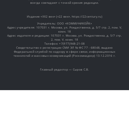
всегда совпадают с точкой зрения редакции.
Издание «XX2 век» («22 век», https://22century.ru)
Учредитель: OOO «КОММУНИКЕЙК»
Адрес учредителя: 107031 г. Москва, ул. Рождественка, д. 5/7 стр. 2, пом. V,
комн. 18
Адрес издателя и редакции: 107031 г. Москва, ул. Рождественка, д. 5/7 стр.
2, пом. V, комн. 18
Телефон: +7(977)948-21-08
Свидетельство о регистрации СМИ ЭЛ № ФС 77 - 68048, выдано
Федеральной службой по надзору в сфере связи, информационных
технологий и массовых коммуникаций (Роскомнадзор) 13.12.2016 г.
Главный редактор — Сыров С.В.