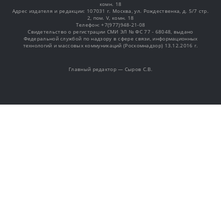
комн. 18
Адрес издателя и редакции: 107031 г. Москва, ул. Рождественка, д. 5/7 стр.
2, пом. V, комн. 18
Телефон: +7(977)948-21-08
Свидетельство о регистрации СМИ ЭЛ № ФС 77 - 68048, выдано
Федеральной службой по надзору в сфере связи, информационных
технологий и массовых коммуникаций (Роскомнадзор) 13.12.2016 г.
Главный редактор — Сыров С.В.