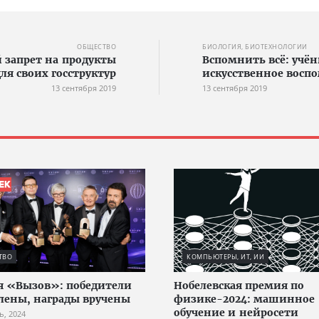
ОБЩЕСТВО
БИОЛОГИЯ, БИОТЕХНОЛОГИИ
 запрет на продукты
Вспомнить всё: учё
ля своих госструктур
искусственное восп
13 сентября 2019
13 сентября 2019
ТВО
КОМПЬЮТЕРЫ, ИТ, ИИ
 «Вызов»: победители
Нобелевская премия по
лены, награды вручены
физике-2024: машинное
обучение и нейросети
ь, 2024