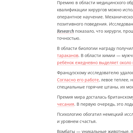
Премию в области медицинского об
квалификации хирургов можно испо
оперантное научение. Механическое
позитивного поведения. Исследова
показало, что хирурги, пр
Research
точностью.
В области биологии награду получи
тараканов
. В области химии — мужч
ребёнок ежедневно выделяет около
Французскому исследователю удалось
Согласно его работе
, левое теплее, 
специальные горячие штаны, их мож
Премия мира досталась британскому
чесания
. В первую очередь, это ло
Психологию обогатил немецкий исс
и уровнем счастья.
Вомбаты — уникальные животные, п