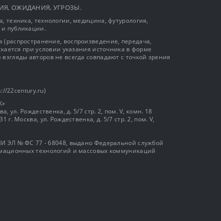
ЫТИЯ, ОЖИДАНИЯ, УГРОЗЫ.
, техника, технологии, медицина, футурология,
 и публикации.
 (распространение, воспроизведение, передача,
ускается при условии указания источника в форме
 взгляды авторов не всегда совпадают с точкой зрения
://22century.ru)
К»
, ул. Рождественка, д. 5/7 стр. 2, пом. V, комн. 18
г. Москва, ул. Рождественка, д. 5/7 стр. 2, пом. V,
И ЭЛ № ФС 77 - 68048, выдано Федеральной службой
ормационных технологий и массовых коммуникаций