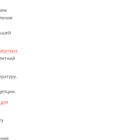
ием
иления
льшей
 мёртвых
илетний
ературу.
л
цепции.
 для
ту
ение