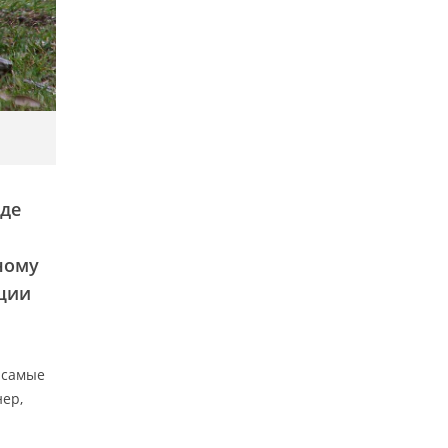
рде
ному
ции
е самые
нер,