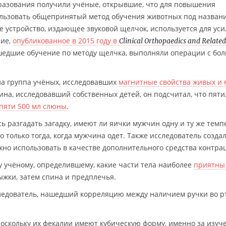
разования получили учёные, открывшие, что для повышения
льзовать общепринятый метод обучения животных под назван
 устройство, издающее звуковой щелчок, используется для ус
ние,
опубликованное в 2015 году в
Clinical Orthopaedics and Related
ошедшие обучение по методу щелчка, выполняли операции с бо
ла группа учёных, исследовавших
магнитные свойства живых и
ина, исследовавший собственных детей, он подсчитал, что пят
 пяти 500 мл слюны
.
 разгадать загадку, имеют ли яички мужчин одну и ту же темп
но только тогда, когда мужчина одет. Также исследователь созда
но использовать в качестве дополнительного средства контра
 учёному, определившему, какие части тела наиболее
приятны
дыжки, затем спина и предплечья.
ледователь, нашедший корреляцию между наличием ручки во р
оскольку их фекалии имеют кубическую форму, именно за изуч