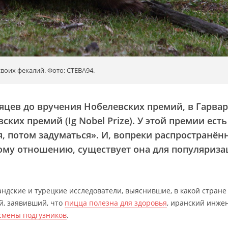
оих фекалий. Фото: CTEBA94.
сяцев до вручения Нобелевских премий, в Гарва
ких премий (Ig Nobel Prize). У этой премии есть
я, потом задуматься». И, вопреки распространён
ому отношению, существует она для популяриза
андские и турецкие исследователи, выяснившие, в какой стран
й, заявивший, что
пицца полезна для здоровья
, иранский инже
смены подгузников
.