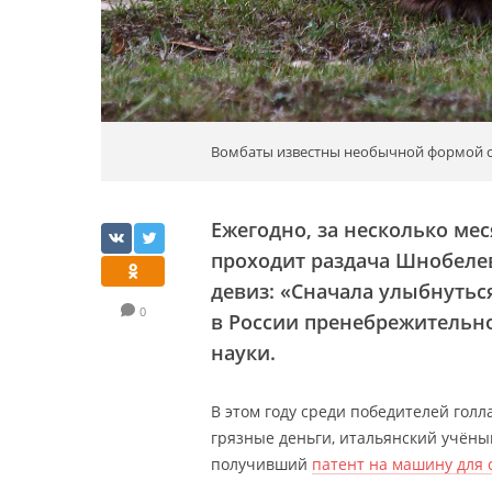
Вомбаты известны необычной формой св
Ежегодно, за несколько ме
проходит раздача Шнобелевс
девиз: «Сначала улыбнутьс
0
в России пренебрежительн
науки.
В этом году среди победителей голл
грязные деньги, итальянский учёны
получивший
патент на машину для 