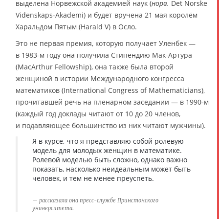
выделена Норвежской академией наук (
норв.
Det Norske
Videnskaps-Akademi) и будет вручена 21 мая королём
Харальдом Пятым (Harald V) в Осло.
Это не первая премия, которую получает Уленбек —
в 1983-м году она получила Стипендию Мак-Артура
(MacArthur Fellowship), она также была второй
женщиной в истории Международного конгресса
математиков (International Congress of Mathematicians),
прочитавшей речь на пленарном заседании — в 1990-м
(каждый год доклады читают от 10 до 20 членов,
и подавляющее большинство из них читают мужчины).
Я в курсе, что я представляю собой ролевую
модель для молодых женщин в математике.
Ролевой моделью быть сложно, однако важно
показать, насколько неидеальным может быть
человек, и тем не менее преуспеть.
рассказала она пресс-службе Принстонского
университета.