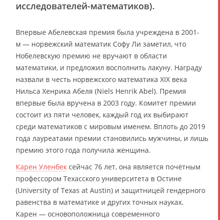
исследователей-математиков).
Впервые Абелевская премия была учреждена в 2001-
м — норвежский математик Софу Ли заметил, что
Нобелевскую премию не вручают в области
математики, и предложил восполнить лакуну. Награду
назвали в честь норвежского математика XIX века
Нильса Хенрика Абеля (Niels Henrik Abel). Премия
впервые была вручена в 2003 году. Комитет премии
состоит из пяти человек, каждый год их выбирают
среди математиков с мировым именем. Вплоть до 2019
года лауреатами премии становились мужчины, и лишь
премию этого года получила женщина.
Карен Уленбек
сейчас 76 лет, она является почётным
профессором Техасского университета в Остине
(University of Texas at Austin) и защитницей гендерного
равенства в математике и других точных науках.
Карен — основоположница современного