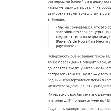
размером не более 1 см в длину ост
каким методом датировали, не сообщ
датировка верна, археологам в рук
в Польше.
«Мы не сомневаемся, что это о
залегающего слоя пещеры, на 
содержит типичные для неанде
(Pawel Valde-Nowak) из Институ
Jagielloński).
Поверхность обеих фаланг покрыта, 
такие повреждения говорят о том, 
добавляет находке уникальности, а
австралопитека из Таунга — у того
бедный неандерталёнок погиб в ког
жизнеутверждающая: птица-падальщ
Интересно было бы узнать о результ
и птичья
ДНК
попадётся учёным? Вп
Скудность находок заставляет архео