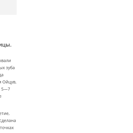
ицы.
ывали
ых зуба
да
м Ойцув,
у 5—7
е
етие,
 сделана
сточках