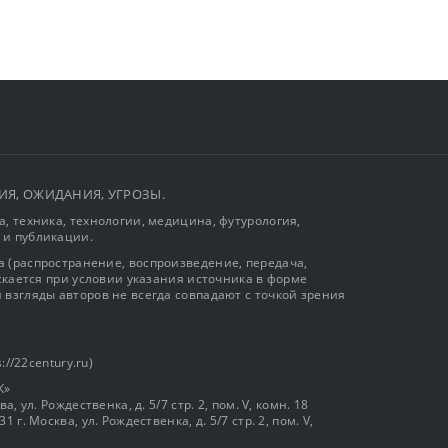
ЫТИЯ, ОЖИДАНИЯ, УГРОЗЫ.
, техника, технологии, медицина, футурология,
 и публикации.
 (распространение, воспроизведение, передача,
ускается при условии указания источника в форме
 взгляды авторов не всегда совпадают с точкой зрения
://22century.ru)
К»
, ул. Рождественка, д. 5/7 стр. 2, пом. V, комн. 18
г. Москва, ул. Рождественка, д. 5/7 стр. 2, пом. V,