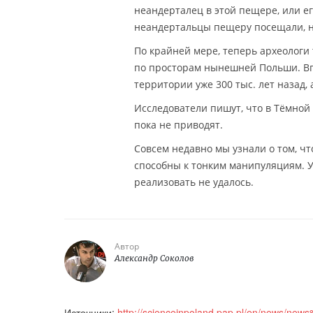
неандерталец в этой пещере, или ег
неандертальцы пещеру посещали, н
По крайней мере, теперь археологи 
по просторам нынешней Польши. Вп
территории уже 300 тыс. лет назад, 
Исследователи пишут, что в Тёмной
пока не приводят.
Совсем недавно мы узнали о том, ч
способны к тонким манипуляциям. У
реализовать не удалось.
Автор
Александр Соколов
Источники:
http://scienceinpoland.pap.pl/en/news/new