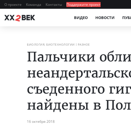
О проекте
Команда
Контакты
Поддержите проект
ВИДЕО
НОВОСТИ
ПУБ
БИОЛОГИЯ, БИОТЕХНОЛОГИИ
РАЗНОЕ
Пальчики обл
неандертальско
съеденного ги
найдены в По
16 октября 2018