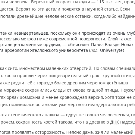
анки человека. Вероятный возраст находки — 115 тыс. лет, прав
ается. Вероятно, эти детали появятся в научной статье. Если
и попали древнейшие человеческие останки, когда-либо найден
станки неандертальцев, поскольку они происходят из очень глу
несколько метров ниже современной поверхности. Слой также
ртальцев каменные орудия», — объясняет Павел Вальде-Новак
та археологии Ягеллонского университета (
пол.
Uniwersytet
как сито, множеством маленьких отверстий. По словам специал
что кости прошли через пищеварительный тракт крупной птицы
 также роднит её с гораздо более древним черепом детёныша
 на мордочке сохранились следы от клюва хищной птицы. Неуже
тях орла? Возможна и менее кровожадная версия, хотя тоже не
ик поживилась останками уже мёртвого неандертальского реб
атах генетического анализа — вдруг не только человеческая, н
рочем, сохранность костей такова, что на древнюю
ДНК
надежд
логов проявлять осторожность. Неясно даже, жил ли маленький