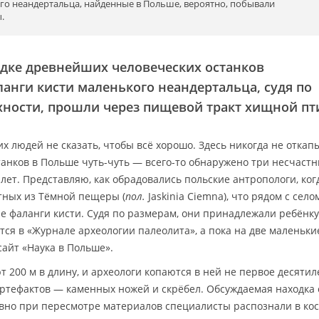
го неандертальца, найденные в Польше, вероятно, побывали
.
одке древнейших человеческих останков
анги кисти маленького неандертальца, судя по
хности, прошли через пищевой тракт хищной пт
х людей не сказать, чтобы всё хорошо. Здесь никогда не откап
танков в Польше чуть-чуть — всего-то обнаружено три несчастн
 лет. Представляю, как обрадовались польские антропологи, ког
тных из Тёмной пещеры (
пол.
Jaskinia Ciemna), что рядом с село
е фаланги кисти. Судя по размерам, они принадлежали ребёнк
тся в «Журнале археологии палеолита», а пока на две маленьки
сайт «Наука в Польше».
200 м в длину, и археологи копаются в ней не первое десятил
артефактов — каменных ножей и скрёбел. Обсуждаемая находка
давно при пересмотре материалов специалисты распознали в ко