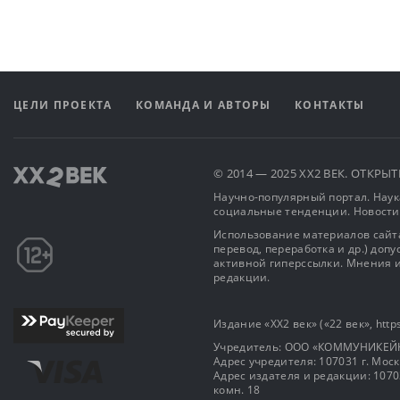
ЦЕЛИ ПРОЕКТА
КОМАНДА И АВТОРЫ
КОНТАКТЫ
© 2014 — 2025 XX2 ВЕК. ОТКР
Научно-популярный портал. Наука
социальные тенденции. Новости
Использование материалов сайта
перевод, переработка и др.) доп
активной гиперссылки. Мнения и
редакции.
Издание «XX2 век» («22 век», https
Учредитель: OOO «КОММУНИКЕЙ
Адрес учредителя: 107031 г. Москва
Адрес издателя и редакции: 107031 
комн. 18