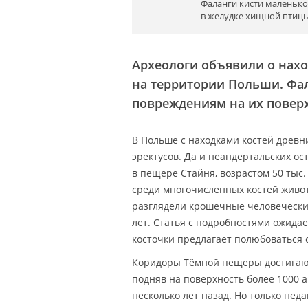
Фаланги кисти маленько
в желудке хищной птицы
Археологи объявили о нах
на территории Польши. Фал
повреждениям на их повер
В Польше с находками костей древни
эректусов. Да и неандертальских ос
в пещере Стайня, возрастом 50 тыс.
среди многочисленных костей живо
разглядели крошечные человечески
лет. Статья с подробностями ожидае
косточки предлагает полюбоваться 
Коридоры Тёмной пещеры достигают 
подняв на поверхность более 1000 
несколько лет назад. Но только не