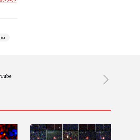
вры
uTube