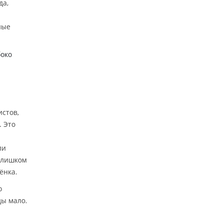
да,
ные
боко
истов,
. Это
ли
 слишком
ёнка.
о
ы мало.