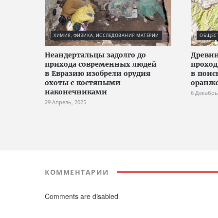
ХИМИЯ, ФИЗИКА, ИССЛЕДОВАНИЯ МАТЕРИИ
ОБЩЕС
Неандертальцы задолго до
Древни
прихода современных людей
проход
в Евразию изобрели орудия
в поис
охоты с костяными
оранже
наконечниками
6 Декабрь
29 Апрель, 2025
КОММЕНТАРИИ
Comments are disabled