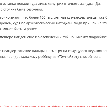
о останки попали туда лишь «внутри» птичьего желудка. Да,
о стоянка была сезонной.
точно знают, что более 100 тыс. лет назад неандертальцы уже 
рочем, судя по археологическим находкам, люди пришли на эт
а, может быть, и ранее.
 пещере найден ещё и человеческий зуб, но никаких подробнос
то неандертальские пальцы, несмотря на кажущуюся неуклюжес
вы, неандертальскому ребёнку из «Тёмной» эту способность
s%2C31287%2Cscientists-discover-oldest-human-remains-poland-they-a