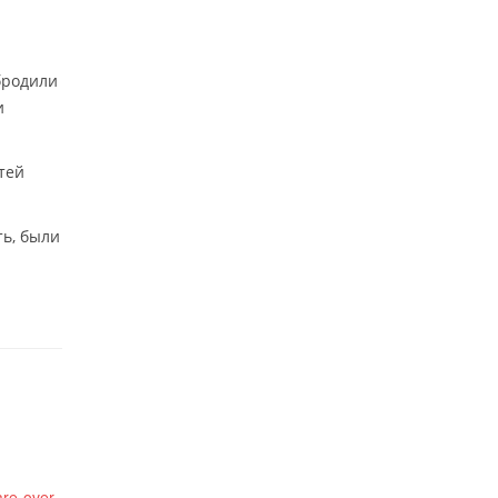
бродили
и
тей
ть, были
re-over-