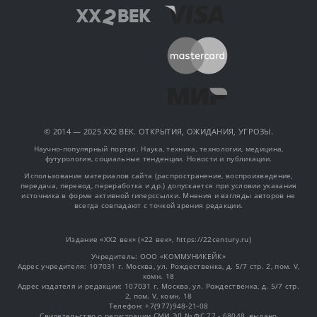
© 2014 — 2025 XX2 ВЕК. ОТКРЫТИЯ, ОЖИДАНИЯ, УГРОЗЫ.
Научно-популярный портал. Наука, техника, технологии, медицина,
футурология, социальные тенденции. Новости и публикации.
Использование материалов сайта (распространение, воспроизведение,
передача, перевод, переработка и др.) допускается при условии указания
источника в форме активной гиперссылки. Мнения и взгляды авторов не
всегда совпадают с точкой зрения редакции.
Издание «XX2 век» («22 век», https://22century.ru)
Учредитель: OOO «КОММУНИКЕЙК»
Адрес учредителя: 107031 г. Москва, ул. Рождественка, д. 5/7 стр. 2, пом. V,
комн. 18
Адрес издателя и редакции: 107031 г. Москва, ул. Рождественка, д. 5/7 стр.
2, пом. V, комн. 18
Телефон: +7(977)948-21-08
Свидетельство о регистрации СМИ ЭЛ № ФС 77 - 68048, выдано