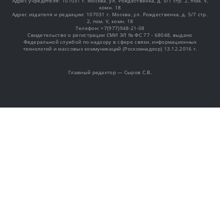
Адрес учредителя: 107031 г. Москва, ул. Рождественка, д. 5/7 стр. 2, пом. V,
комн. 18
Адрес издателя и редакции: 107031 г. Москва, ул. Рождественка, д. 5/7 стр.
2, пом. V, комн. 18
Телефон: +7(977)948-21-08
Свидетельство о регистрации СМИ ЭЛ № ФС 77 - 68048, выдано
Федеральной службой по надзору в сфере связи, информационных
технологий и массовых коммуникаций (Роскомнадзор) 13.12.2016 г.
Главный редактор — Сыров С.В.