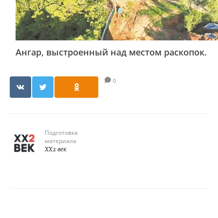
Ангар, выстроенный над местом раскопок.
0
Подготовка
материала
XX2 век