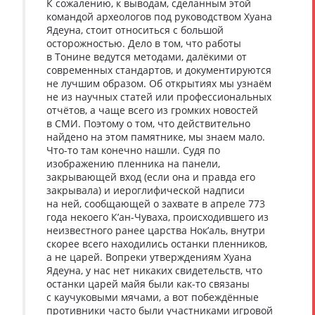
К сожалению, к выводам, сделанным этой
командой археологов под руководством Хуана
Ядеуна, стоит относиться с большой
осторожностью. Дело в том, что работы
в Тонине ведутся методами, далёкими от
современных стандартов, и документируются
не лучшим образом. Об открытиях мы узнаём
не из научных статей или профессиональных
отчётов, а чаще всего из громких новостей
в СМИ. Поэтому о том, что действительно
найдено на этом памятнике, мы знаем мало.
Что-то там конечно нашли. Судя по
изображению пленника на панели,
закрывающей вход (если она и правда его
закрывала) и иероглифической надписи
на ней, сообщающей о захвате в апреле 773
года некоего К’ан-Чуваха, происходившего из
неизвестного ранее царства Нок’аль, внутри
скорее всего находились останки пленников,
а не царей. Вопреки утверждениям Хуана
Ядеуна, у нас нет никаких свидетельств, что
останки царей майя были как-то связаны
с каучуковыми мячами, а вот побеждённые
противники часто были участниками игровой