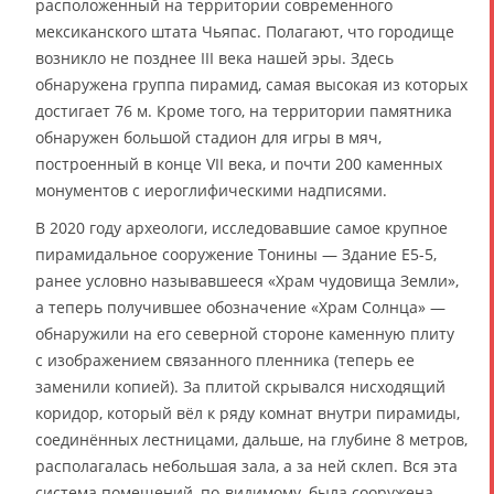
расположенный на территории современного
мексиканского штата Чьяпас. Полагают, что городище
возникло не позднее III века нашей эры. Здесь
обнаружена группа пирамид, самая высокая из которых
достигает 76 м. Кроме того, на территории памятника
обнаружен большой стадион для игры в мяч,
построенный в конце VII века, и почти 200 каменных
монументов с иероглифическими надписями.
В 2020 году археологи, исследовавшие самое крупное
пирамидальное сооружение Тонины — Здание Е5-5,
ранее условно называвшееся «Храм чудовища Земли»,
а теперь получившее обозначение «Храм Солнца» —
обнаружили на его северной стороне каменную плиту
с изображением связанного пленника (теперь ее
заменили копией). За плитой скрывался нисходящий
коридор, который вёл к ряду комнат внутри пирамиды,
соединённых лестницами, дальше, на глубине 8 метров,
располагалась небольшая зала, а за ней склеп. Вся эта
система помещений, по-видимому, была сооружена