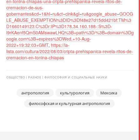
en-tonina-chiapas-una-cripta-prehispanica-revela-ritos-de-
cremacion-de-sus-
gobernantes&cd=1&hl=ru&ct=clnk&gl=ru&google_abuse=GOOG
LE_ABUSE_EXEMPTION%3DID%3Df48e27d15dd421bf:TM%3
D1660149123:C%3Dr:IP%3D178.34.160.188-:S%3D-
l9rKAenf5QmS0AMswawLHQ%3B+path%3D/%3B+domain%3Dg
oogle.com%3B+expires%3DWed,+10-Aug-
2022+19:32:03+GMT
,
https://la-
lista.com/cultura/2022/08/03/cripta-prehispanica-revela-ritos-de-
cremacion-en-tonina-chiapas
ОБЩЕСТВО
РАЗНОЕ
ФИЛОСОФИЯ И СОЦИАЛЬНЫЕ НАУКИ
антропология
культурология
Мексика
философская и культурная антропология