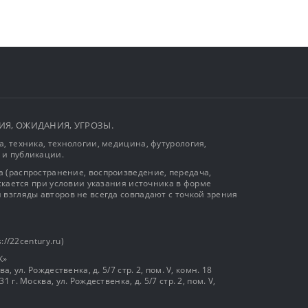
ЫТИЯ, ОЖИДАНИЯ, УГРОЗЫ.
, техника, технологии, медицина, футурология,
 и публикации.
 (распространение, воспроизведение, передача,
ускается при условии указания источника в форме
 взгляды авторов не всегда совпадают с точкой зрения
://22century.ru)
К»
, ул. Рождественка, д. 5/7 стр. 2, пом. V, комн. 18
г. Москва, ул. Рождественка, д. 5/7 стр. 2, пом. V,