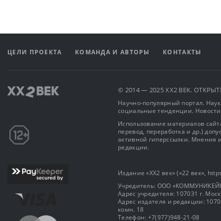
ЦЕЛИ ПРОЕКТА
КОМАНДА И АВТОРЫ
КОНТАКТЫ
© 2014 — 2025 XX2 ВЕК. ОТКР
Научно-популярный портал. Наука
социальные тенденции. Новости
Использование материалов сайта
перевод, переработка и др.) доп
активной гиперссылки. Мнения и
редакции.
Издание «XX2 век» («22 век», https
Учредитель: OOO «КОММУНИКЕЙ
Адрес учредителя: 107031 г. Москва
Адрес издателя и редакции: 107031 
комн. 18
Телефон: +7(977)948-21-08