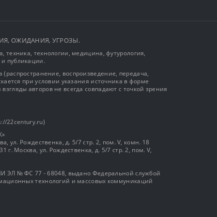
ЫТИЯ, ОЖИДАНИЯ, УГРОЗЫ.
, техника, технологии, медицина, футурология,
 и публикации.
 (распространение, воспроизведение, передача,
ускается при условии указания источника в форме
 взгляды авторов не всегда совпадают с точкой зрения
://22century.ru)
К»
, ул. Рождественка, д. 5/7 стр. 2, пом. V, комн. 18
г. Москва, ул. Рождественка, д. 5/7 стр. 2, пом. V,
И ЭЛ № ФС 77 - 68048, выдано Федеральной службой
ормационных технологий и массовых коммуникаций