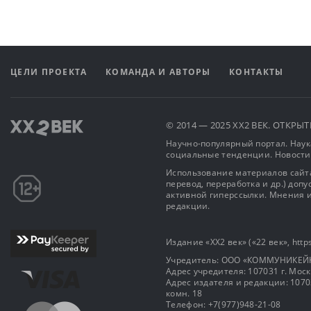
ЦЕЛИ ПРОЕКТА
КОМАНДА И АВТОРЫ
КОНТАКТЫ
© 2014 — 2025 XX2 ВЕК. ОТКР
Научно-популярный портал. Наука
социальные тенденции. Новости
Использование материалов сайта
перевод, переработка и др.) доп
активной гиперссылки. Мнения и
редакции.
Издание «XX2 век» («22 век», https
Учредитель: OOO «КОММУНИКЕЙ
Адрес учредителя: 107031 г. Москва
Адрес издателя и редакции: 107031 
комн. 18
Телефон: +7(977)948-21-08