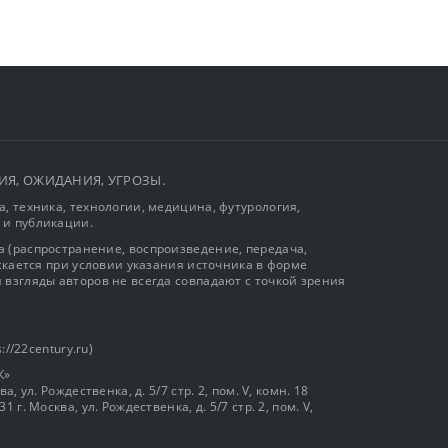
ЫТИЯ, ОЖИДАНИЯ, УГРОЗЫ.
, техника, технологии, медицина, футурология,
 и публикации.
 (распространение, воспроизведение, передача,
ускается при условии указания источника в форме
 взгляды авторов не всегда совпадают с точкой зрения
://22century.ru)
К»
, ул. Рождественка, д. 5/7 стр. 2, пом. V, комн. 18
г. Москва, ул. Рождественка, д. 5/7 стр. 2, пом. V,