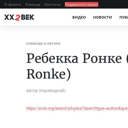
О проекте
Команда
Контакты
Поддержите проект
ВИДЕО
НОВОСТИ
ПУБ
КОМАНДА И АВТОРЫ
Ребекка Ронке 
Ronke)
Автор (переводной)
https://arxiv.org/search/physics?searchtype=author&