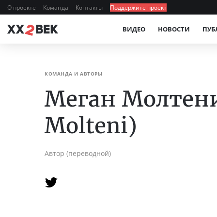
О проекте
Команда
Контакты
Поддержите проект
ВИДЕО
НОВОСТИ
ПУБ
КОМАНДА И АВТОРЫ
Меган Молтен
Molteni)
Автор (переводной)