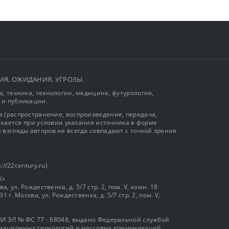
ЫТИЯ, ОЖИДАНИЯ, УГРОЗЫ.
, техника, технологии, медицина, футурология,
 и публикации.
 (распространение, воспроизведение, передача,
ускается при условии указания источника в форме
 взгляды авторов не всегда совпадают с точкой зрения
://22century.ru)
К»
, ул. Рождественка, д. 5/7 стр. 2, пом. V, комн. 18
г. Москва, ул. Рождественка, д. 5/7 стр. 2, пом. V,
И ЭЛ № ФС 77 - 68048, выдано Федеральной службой
ормационных технологий и массовых коммуникаций