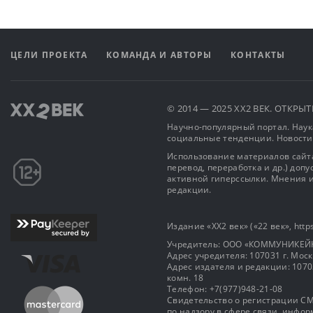
ЦЕЛИ ПРОЕКТА
КОМАНДА И АВТОРЫ
КОНТАКТЫ
© 2014 — 2025 XX2 ВЕК. ОТКР
Научно-популярный портал. Наука
социальные тенденции. Новости
Использование материалов сайта
перевод, переработка и др.) доп
активной гиперссылки. Мнения и
редакции.
Издание «XX2 век» («22 век», https
Учредитель: OOO «КОММУНИКЕЙ
Адрес учредителя: 107031 г. Москва
Адрес издателя и редакции: 107031 
комн. 18
Телефон: +7(977)948-21-08
Свидетельство о регистрации СМ
по надзору в сфере связи, инф