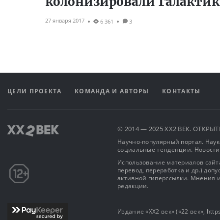
колонизировали Галактик
27 января 2017
6 361
3
ЦЕЛИ ПРОЕКТА
КОМАНДА И АВТОРЫ
КОНТАКТЫ
© 2014 — 2025 XX2 ВЕК. ОТКР
Научно-популярный портал. Наука
социальные тенденции. Новости
Использование материалов сайта
перевод, переработка и др.) доп
активной гиперссылки. Мнения и
редакции.
Издание «XX2 век» («22 век», https