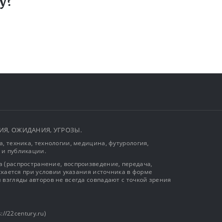
у?
ЫТИЯ, ОЖИДАНИЯ, УГРОЗЫ.
, техника, технологии, медицина, футурология,
 и публикации.
 (распространение, воспроизведение, передача,
ускается при условии указания источника в форме
 взгляды авторов не всегда совпадают с точкой зрения
://22century.ru)