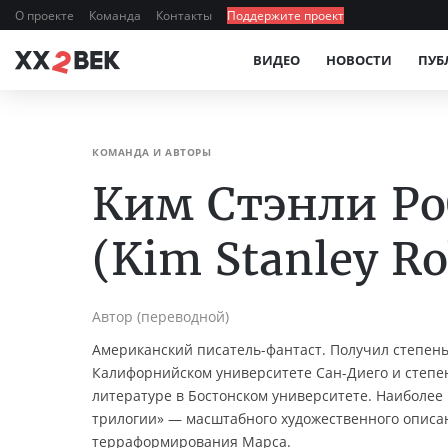
О проекте
Команда
Контакты
Поддержите проект
ВИДЕО
НОВОСТИ
ПУБ
КОМАНДА И АВТОРЫ
Ким Стэнли Р
(Kim Stanley R
Автор (переводной)
Американский писатель-фантаст. Получил степень
Калифорнийском университете Сан-Диего и степен
литературе в Бостонском университете. Наиболее
трилогии» — масштабного художественного описа
терраформирования Марса.