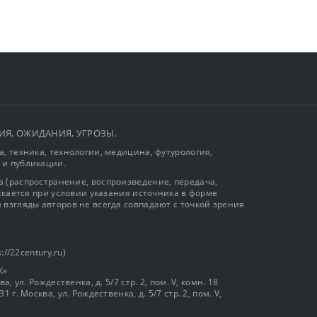
ЫТИЯ, ОЖИДАНИЯ, УГРОЗЫ.
, техника, технологии, медицина, футурология,
 и публикации.
 (распространение, воспроизведение, передача,
ускается при условии указания источника в форме
 взгляды авторов не всегда совпадают с точкой зрения
://22century.ru)
К»
, ул. Рождественка, д. 5/7 стр. 2, пом. V, комн. 18
г. Москва, ул. Рождественка, д. 5/7 стр. 2, пом. V,