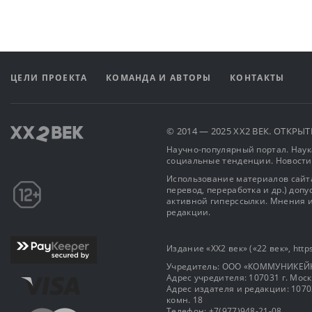
ЦЕЛИ ПРОЕКТА
КОМАНДА И АВТОРЫ
КОНТАКТЫ
© 2014 — 2025 XX2 ВЕК. ОТКР
Научно-популярный портал. Наука
социальные тенденции. Новости
Использование материалов сайта
перевод, переработка и др.) доп
активной гиперссылки. Мнения и
редакции.
Издание «XX2 век» («22 век», https
Учредитель: OOO «КОММУНИКЕЙ
Адрес учредителя: 107031 г. Москва
Адрес издателя и редакции: 107031 
комн. 18
Телефон: +7(977)948-21-08